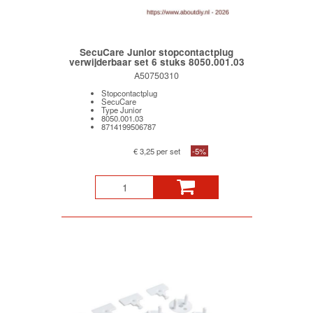
SecuCare Junior stopcontactplug
verwijderbaar set 6 stuks 8050.001.03
A50750310
Stopcontactplug
SecuCare
Type Junior
8050.001.03
8714199506787
€ 3,25 per set
-5%