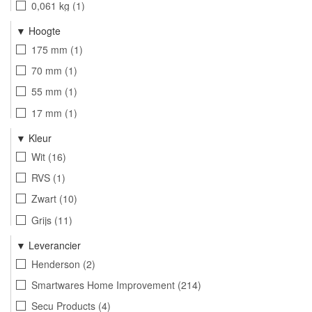
0,061 kg
1
Hoogte
175 mm
1
70 mm
1
55 mm
1
17 mm
1
87 mm
1
Kleur
174 mm
6
Wit
16
92 mm
2
RVS
1
112 mm
2
Zwart
10
Grijs
11
Rood
2
Leverancier
Groen
5
Henderson
2
Lichtgevend groen
1
Smartwares Home Improvement
214
Transparant
7
Secu Products
4