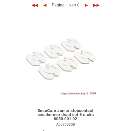
◀◀
◀
Pagina 1 van 6
▶
▶▶
SecuCare Junior stopcontact
beschermer draai set 6 stuks
8050.001.02
A50750309