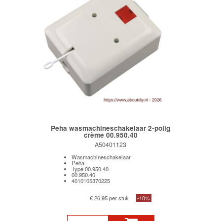
Peha wasmachineschakelaar 2-polig
crème 00.950.40
A50401123
Wasmachineschakelaar
Peha
Type 00.950.40
00.950.40
4010105370225
€ 26,95 per stuk
-10%