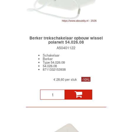
Berker trekschakelaar opbouw wissel
polarwit 54.026.08
A50401122
Schakelaar
Berker
Type 54.026.08
54.026.08
8711332153938
€ 28,60 per stuk
-10%