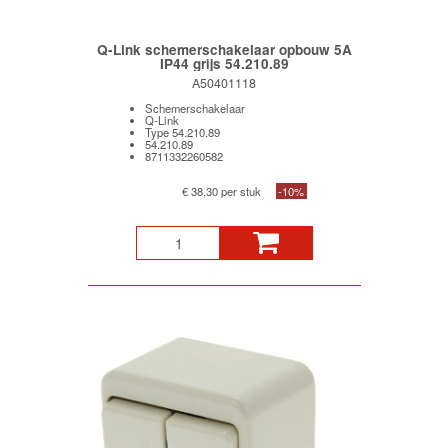
Q-Link schemerschakelaar opbouw 5A
IP44 grijs 54.210.89
A50401118
Schemerschakelaar
Q-Link
Type 54.210.89
54.210.89
8711332260582
€ 38,30 per stuk
-10%