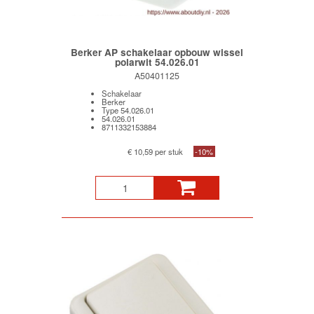
Berker AP schakelaar opbouw wissel
polarwit 54.026.01
A50401125
Schakelaar
Berker
Type 54.026.01
54.026.01
8711332153884
€ 10,59 per stuk
-10%