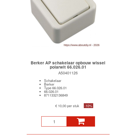
Berker AP schakelaar opbouw wissel
polarwit 66.026.01
A50401126
Schakelaar
Berker
Type 66.026.01
66.026.01
8711332136849
€ 10,00 per stuk
-10%