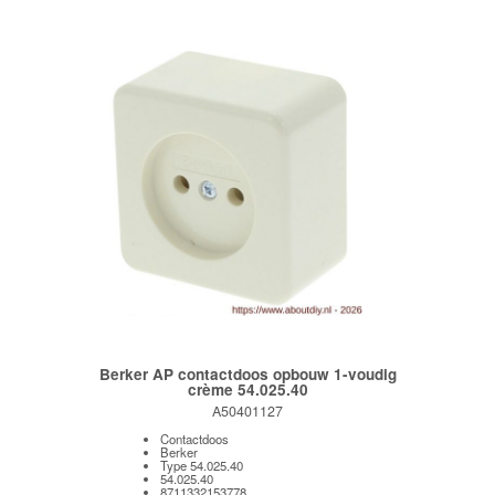
Berker AP contactdoos opbouw 1-voudig
crème 54.025.40
A50401127
Contactdoos
Berker
Type 54.025.40
54.025.40
8711332153778