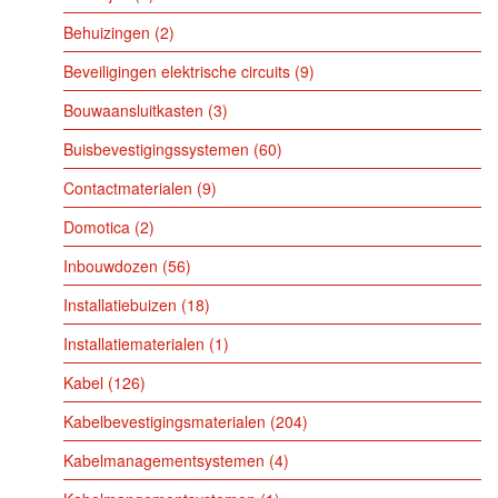
Behuizingen
2
Beveiligingen elektrische circuits
9
Bouwaansluitkasten
3
Buisbevestigingssystemen
60
Contactmaterialen
9
Domotica
2
Inbouwdozen
56
Installatiebuizen
18
Installatiematerialen
1
Kabel
126
Kabelbevestigingsmaterialen
204
Kabelmanagementsystemen
4