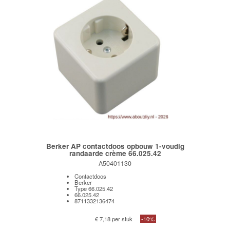
Berker AP contactdoos opbouw 1-voudig
randaarde crème 66.025.42
A50401130
Contactdoos
Berker
Type 66.025.42
66.025.42
8711332136474
€ 7,18 per stuk
-10%