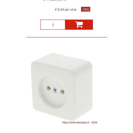
€ 6,34 per stuk
-10%