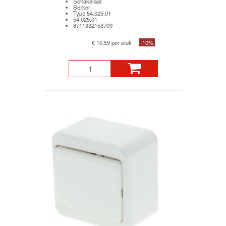
Schakelaar
Berker
Type 54.025.01
54.025.01
8711332153709
€ 10,59 per stuk
-10%