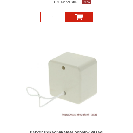
€ 10,62 per stuk
-10%
Berker trekschakelaar opbouw wissel