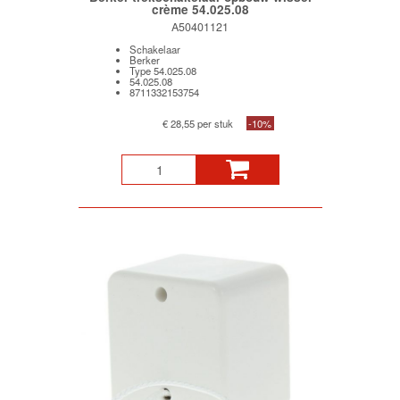
crème 54.025.08
A50401121
Schakelaar
Berker
Type 54.025.08
54.025.08
8711332153754
€ 28,55 per stuk
-10%