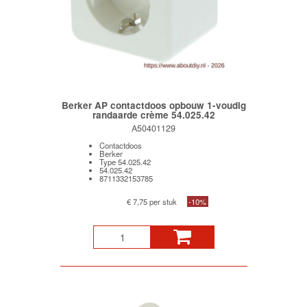
Berker AP contactdoos opbouw 1-voudig
randaarde crème 54.025.42
A50401129
Contactdoos
Berker
Type 54.025.42
54.025.42
8711332153785
€ 7,75 per stuk
-10%