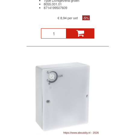
Type Lichtgevend groen
8055.001.01
8714199507609
€ 8,94 per set
-5%