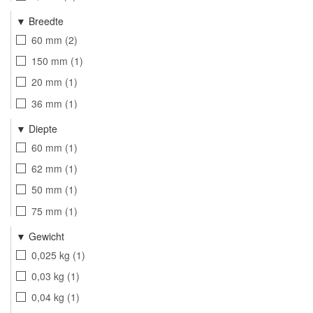
ABL
4
Breedte
Berker
86
60 mm
2
Peha
9
150 mm
1
Busch-Jaeger
42
20 mm
1
Jung
33
36 mm
1
Gira
3
93 mm
6
Diepte
Maasland Security
33
92 mm
1
60 mm
1
SHI
29
87 mm
1
62 mm
1
Deltafix
2
94 mm
1
50 mm
1
QlinQ
2
168 mm
1
75 mm
1
27 mm
2
Gewicht
0,025 kg
1
0,03 kg
1
0,04 kg
1