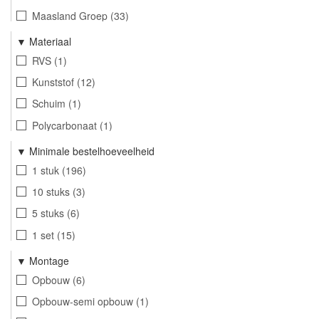
Zilver
2
Maasland Groep
33
Zilvergrijs
1
Deltafix International
2
Materiaal
Crème
78
ASF Fischer
2
RVS
1
Polarwit
105
Kunststof
12
Schuim
1
Polycarbonaat
1
Minimale bestelhoeveelheid
1 stuk
196
10 stuks
3
5 stuks
6
1 set
15
Montage
Opbouw
6
Opbouw-semi opbouw
1