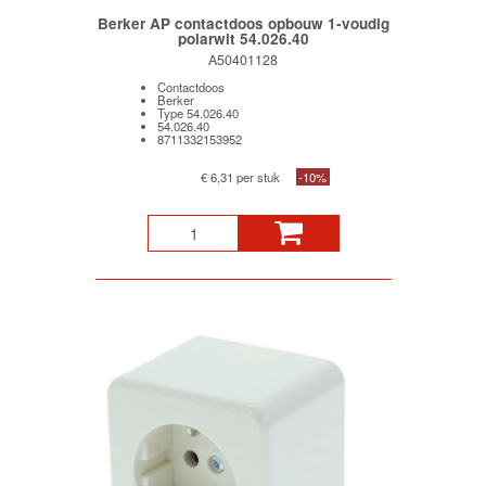
Berker AP contactdoos opbouw 1-voudig
polarwit 54.026.40
A50401128
Contactdoos
Berker
Type 54.026.40
54.026.40
8711332153952
€ 6,31 per stuk
-10%