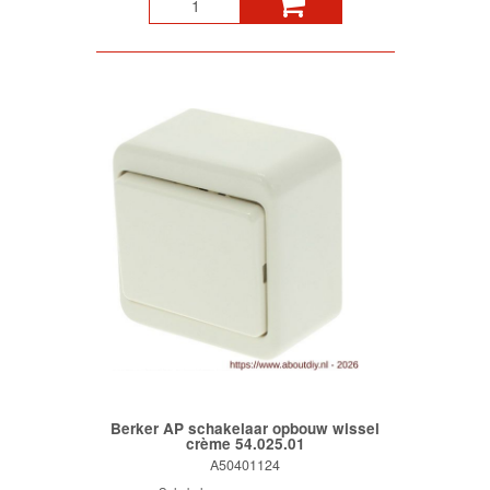
Berker AP schakelaar opbouw wissel
crème 54.025.01
A50401124