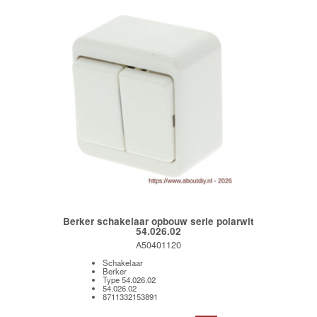
Berker schakelaar opbouw serie polarwit
54.026.02
A50401120
Schakelaar
Berker
Type 54.026.02
54.026.02
8711332153891