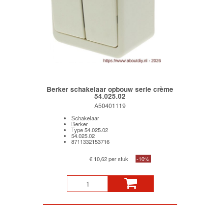
Berker schakelaar opbouw serie crème
54.025.02
A50401119
Schakelaar
Berker
Type 54.025.02
54.025.02
8711332153716
€ 10,62 per stuk
-10%