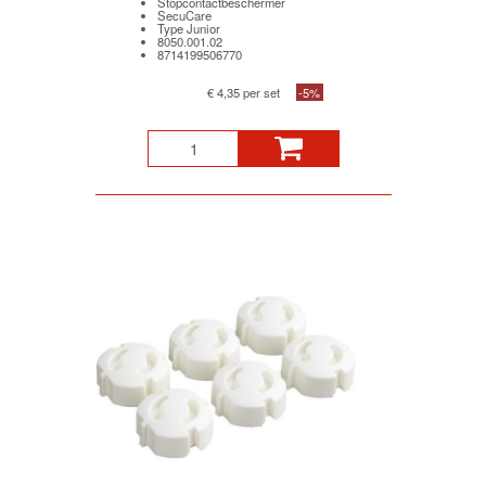
Stopcontactbeschermer
SecuCare
Type Junior
8050.001.02
8714199506770
€ 4,35 per set
-5%