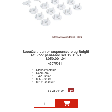
SecuCare Junior stopcontactplug België
set voor penaarde set 12 stuks
8050.001.04
A50750311
Stopcontactplug
SecuCare
Type Junior
8050.001.04
8714199507371
€ 3,25 per set
-5%