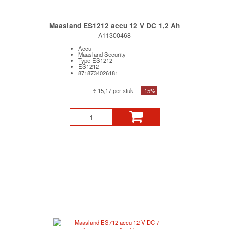
Maasland ES1212 accu 12 V DC 1,2 Ah
A11300468
Accu
Maasland Security
Type ES1212
ES1212
8718734026181
€ 15,17 per stuk
-15%