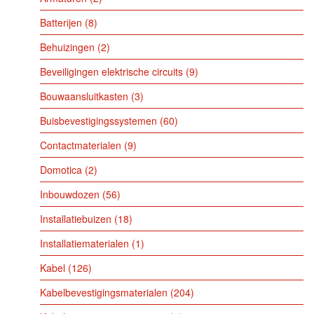
Batterijen
8
Behuizingen
2
Beveiligingen elektrische circuits
9
Bouwaansluitkasten
3
Buisbevestigingssystemen
60
Contactmaterialen
9
Domotica
2
Inbouwdozen
56
Installatiebuizen
18
Installatiematerialen
1
Kabel
126
Kabelbevestigingsmaterialen
204