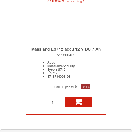
Maasland ES712 accu 12 V DC 7 Ah
A11300469
Accu
Maasland Security
Type ES712
ES712
8718734026198
€ 30,30 per stuk
-20%