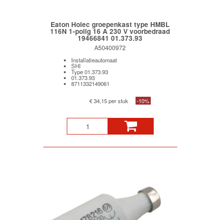
Eaton Holec groepenkast type HMBL
116N 1-polig 16 A 230 V voorbedraad
19466841 01.373.93
A50400972
Installatieautomaat
SHI
Type 01.373.93
01.373.93
8711332149061
€ 34,15 per stuk
-10%