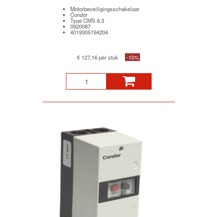
Motorbeveiligingsschakelaar
Condor
Type CMS 6.3
0920087
4019305194204
€ 127,16 per stuk
-10%