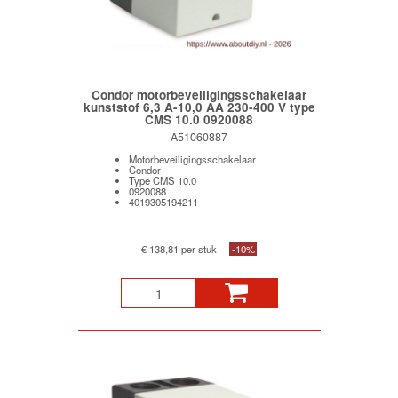
Condor motorbeveiligingsschakelaar
kunststof 6,3 A-10,0 AA 230-400 V type
CMS 10.0 0920088
A51060887
Motorbeveiligingsschakelaar
Condor
Type CMS 10.0
0920088
4019305194211
€ 138,81 per stuk
-10%