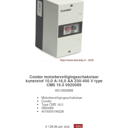
Condor motorbeveiligingsschakelaar
kunststof 10,0 A-16,0 AA 230-400 V type
CMS 16.0 0920089
A51060888
Motorbeveiligingsschakelaar
Condor
Type CMS 16.0
0920089
4019305194228
€ 138,96 per stuk
-10%