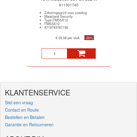
A11301740
Zekeringsprint voor voeding
Maasland Security
Type FMS5X12
FMS5X12
8719743767195
€ 25,56 per stuk
-20%
KLANTENSERVICE
Stel een vraag
Contact en Route
Bestellen en Betalen
Garantie en Retourneren