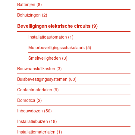
Batterijen
8
Behuizingen
2
Beveiligingen elektrische circuits
9
Installatieautomaten
1
Motorbeveiligingsschakelaars
5
Smeltveiligheden
3
Bouwaansluitkasten
3
Buisbevestigingssystemen
60
Contactmaterialen
9
Domotica
2
Inbouwdozen
56
Installatiebuizen
18
Installatiematerialen
1