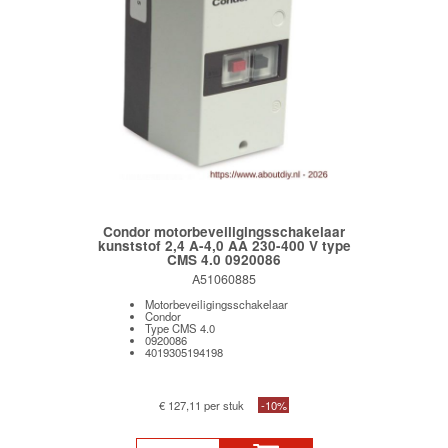
Condor motorbeveiligingsschakelaar
kunststof 2,4 A-4,0 AA 230-400 V type
CMS 4.0 0920086
A51060885
Motorbeveiligingsschakelaar
Condor
Type CMS 4.0
0920086
4019305194198
€ 127,11 per stuk
-10%