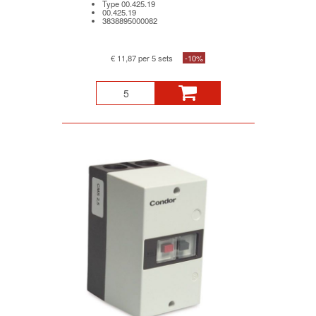
Type 00.425.19
00.425.19
3838895000082
€ 11,87 per 5 sets
-10%