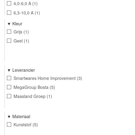
4,0-6,0 A
1
6,3-10,0 A
1
10,0-16,0 A
1
Kleur
PS12100NL en PS24100NL
1
Grijs
1
Geel
1
Leverancier
Smartwares Home Improvement
3
MegaGroup Bosta
5
Maasland Groep
1
Materiaal
Kunststof
5