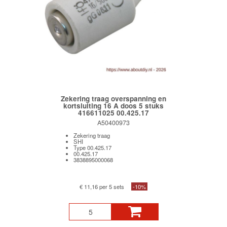
Zekering traag overspanning en
kortsluiting 16 A doos 5 stuks
416611025 00.425.17
A50400973
Zekering traag
SHI
Type 00.425.17
00.425.17
3838895000068
€ 11,16 per 5 sets
-10%