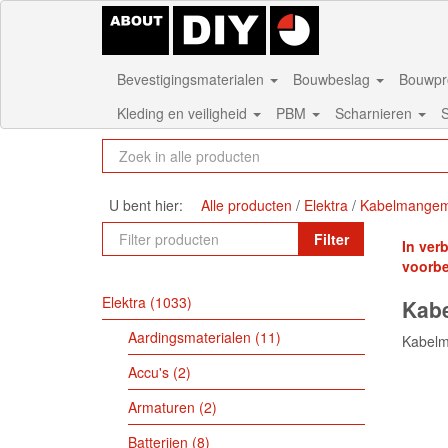
Bevestigingsmaterialen
Bouwbeslag
Bouwpr
Kleding en veiligheid
PBM
Scharnieren
S
U bent hier:
Alle producten
Elektra
Kabelmangem
Filter
In ver
voorb
Elektra
1033
Kab
Aardingsmaterialen
11
Kabelm
Accu's
2
Armaturen
2
Batterijen
8