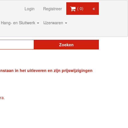
0
Login
Registreer
Hang- en Sluitwerk
IJzerwaren
Zoeken
staan in het uitleveren en zijn prijswijzigingen
ra
.