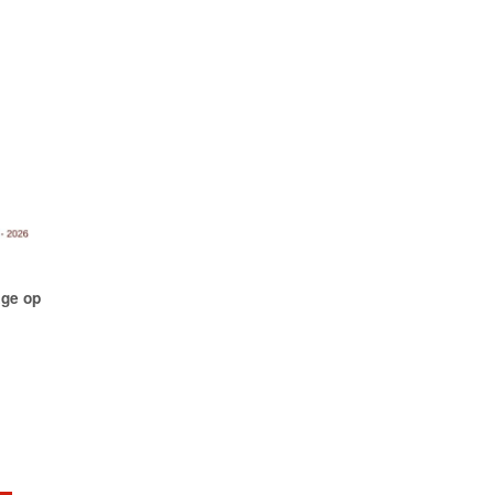
age op
3