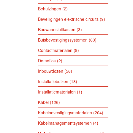
Behuizingen
2
Beveiligingen elektrische circuits
9
Bouwaansluitkasten
3
Buisbevestigingssystemen
60
Contactmaterialen
9
Domotica
2
Inbouwdozen
56
Installatiebuizen
18
Installatiematerialen
1
Kabel
126
Kabelbevestigingsmaterialen
204
Kabelmanagementsystemen
4