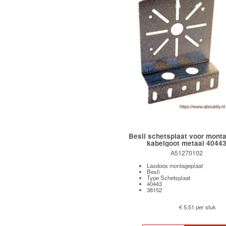
Besli schetsplaat voor mont
kabelgoot metaal 4044
A51270102
Lasdoos montageplaat
Besli
Type Schetsplaat
40443
38152
€ 5,51 per stuk