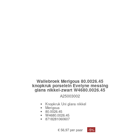
Wallebroek Merigous 80.0026.45
knopkruk porselein Evelyne messing
glans nikkel-zwart W4680.0026.45
A25003002
Knopkruk Uni glans nikkel
Merigous
80.0026.45
W4680.0026.45
8718281060607
€ 56,97 per paar
-5%