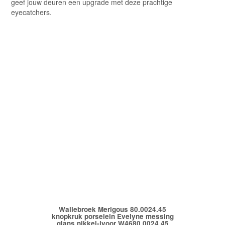
geef jouw deuren een upgrade met deze prachtige
eyecatchers.
Wallebroek Merigous 80.0024.45
knopkruk porselein Evelyne messing
glans nikkel-ivoor W4680.0024.45