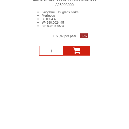
A25003000
Knopkruk Uni glans nikkel
Merigous
80.0024.45
W4680.0024.45
8718281060584
€ 56,97 per paar
-5%