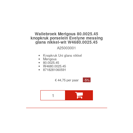
Wallebroek Merigous 80.0025.45
knopkruk porselein Evelyne messing
glans nikkel-wit W4680.0025.45
A25003001
Knopkruk Uni glans nikkel
Merigous
80.0025.45
W4680.0025.45
8718281060591
€ 44,75 per paar
-5%