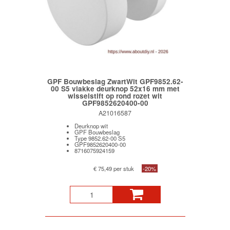
GPF Bouwbeslag ZwartWit GPF9852.62-
00 S5 vlakke deurknop 52x16 mm met
wisselstift op rond rozet wit
GPF9852620400-00
A21016587
Deurknop wit
GPF Bouwbeslag
Type 9852.62-00 S5
GPF9852620400-00
8716075924159
€ 75,49 per stuk
-20%