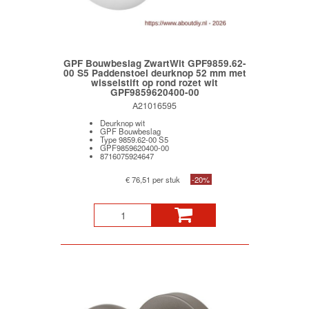
GPF Bouwbeslag ZwartWit GPF9859.62-
00 S5 Paddenstoel deurknop 52 mm met
wisselstift op rond rozet wit
GPF9859620400-00
A21016595
Deurknop wit
GPF Bouwbeslag
Type 9859.62-00 S5
GPF9859620400-00
8716075924647
€ 76,51 per stuk
-20%