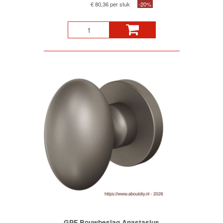
€ 80,36 per stuk
-20%
GPF Bouwbeslag Anastasius