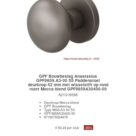
GPF Bouwbeslag Anastasius
GPF9859.A3-00 S5 Paddenstoel
deurknop 52 mm met wisselstift op rond
rozet Mocca blend GPF9859A30400-00
A21016596
Deurknop Mocca blend
GPF Bouwbeslag
Type 9859.A3-00 S5
GPF9859A30400-00
8716075924678
€ 83,24 per stuk
-20%