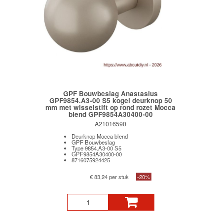
GPF Bouwbeslag Anastasius
GPF9854.A3-00 S5 kogel deurknop 50
mm met wisselstift op rond rozet Mocca
blend GPF9854A30400-00
A21016590
Deurknop Mocca blend
GPF Bouwbeslag
Type 9854.A3-00 S5
GPF9854A30400-00
8716075924425
€ 83,24 per stuk
-20%