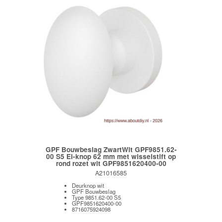
GPF Bouwbeslag ZwartWit GPF9851.62-
00 S5 Ei-knop 62 mm met wisselstift op
rond rozet wit GPF9851620400-00
A21016585
Deurknop wit
GPF Bouwbeslag
Type 9851.62-00 S5
GPF9851620400-00
8716075924098