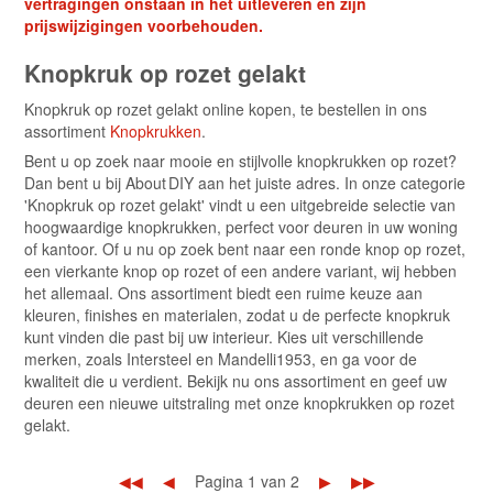
vertragingen onstaan in het uitleveren en zijn
prijswijzigingen voorbehouden.
Knopkruk op rozet gelakt
Knopkruk op rozet gelakt online kopen, te bestellen in ons
assortiment
Knopkrukken
.
Bent u op zoek naar mooie en stijlvolle knopkrukken op rozet?
Dan bent u bij About DIY aan het juiste adres. In onze categorie
'Knopkruk op rozet gelakt' vindt u een uitgebreide selectie van
hoogwaardige knopkrukken, perfect voor deuren in uw woning
of kantoor. Of u nu op zoek bent naar een ronde knop op rozet,
een vierkante knop op rozet of een andere variant, wij hebben
het allemaal. Ons assortiment biedt een ruime keuze aan
kleuren, finishes en materialen, zodat u de perfecte knopkruk
kunt vinden die past bij uw interieur. Kies uit verschillende
merken, zoals Intersteel en Mandelli1953, en ga voor de
kwaliteit die u verdient. Bekijk nu ons assortiment en geef uw
deuren een nieuwe uitstraling met onze knopkrukken op rozet
gelakt.
◀◀
◀
Pagina 1 van 2
▶
▶▶