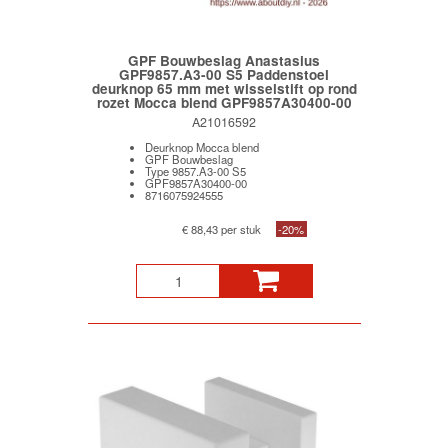
GPF Bouwbeslag Anastasius
GPF9857.A3-00 S5 Paddenstoel
deurknop 65 mm met wisselstift op rond
rozet Mocca blend GPF9857A30400-00
A21016592
Deurknop Mocca blend
GPF Bouwbeslag
Type 9857.A3-00 S5
GPF9857A30400-00
8716075924555
€ 88,43 per stuk
-20%