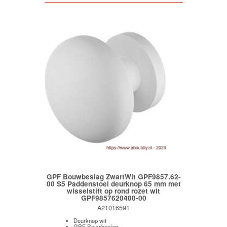
GPF Bouwbeslag ZwartWit GPF9857.62-
00 S5 Paddenstoel deurknop 65 mm met
wisselstift op rond rozet wit
GPF9857620400-00
A21016591
Deurknop wit
GPF Bouwbeslag