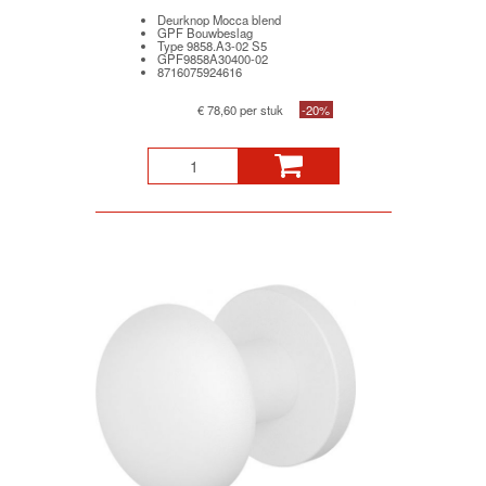
Deurknop Mocca blend
GPF Bouwbeslag
Type 9858.A3-02 S5
GPF9858A30400-02
8716075924616
€ 78,60 per stuk
-20%