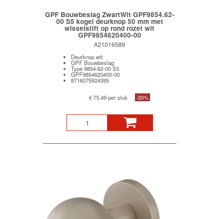
GPF Bouwbeslag ZwartWit GPF9854.62-
00 S5 kogel deurknop 50 mm met
wisselstift op rond rozet wit
GPF9854620400-00
A21016589
Deurknop wit
GPF Bouwbeslag
Type 9854.62-00 S5
GPF9854620400-00
8716075924395
€ 75,49 per stuk
-20%