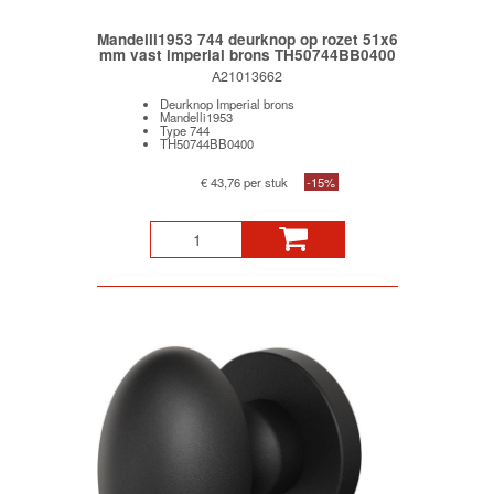
Mandelli1953 744 deurknop op rozet 51x6
mm vast imperial brons TH50744BB0400
A21013662
Deurknop Imperial brons
Mandelli1953
Type 744
TH50744BB0400
€ 43,76 per stuk
-15%