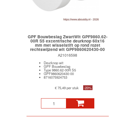
GPF Bouwbeslag ZwartWit GPF9860.62-
00R S5 excentrische deurknop 60x16
mm met wisselstift op rond rozet
rechtswijzend wit GPF9860620430-00
A21016598
Deurknop wit
GPF Bouwbeslag
Type 9860.62-00R S5
GPF9860620430-00
8716075924753
€ 75,49 per stuk
-20%