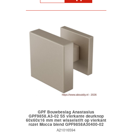
GPF Bouwbeslag Anastasius
GPF9858.A3-02 S5 vierkante deurknop
60x60x16 mm met wisselstift op vierkant
rozet Mocca blend GPF9858A30400-02
A21016594