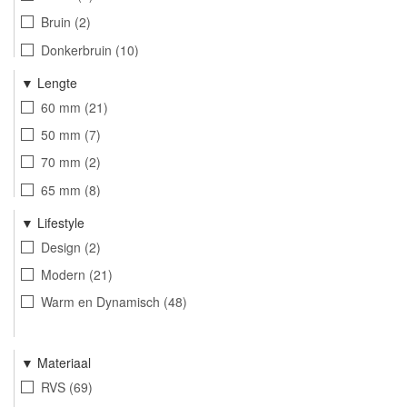
Bruin
2
Donkerbruin
10
Roodbruin
10
Lengte
Lichtbruin
18
60 mm
21
Champagne
10
50 mm
7
70 mm
2
65 mm
8
53 mm
10
Lifestyle
52 mm
15
Design
2
62 mm
8
Modern
21
Warm en Dynamisch
48
Materiaal
RVS
69