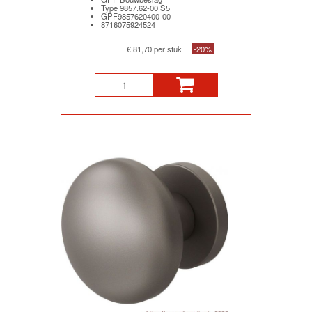
Type 9857.62-00 S5
GPF9857620400-00
8716075924524
€ 81,70 per stuk
-20%