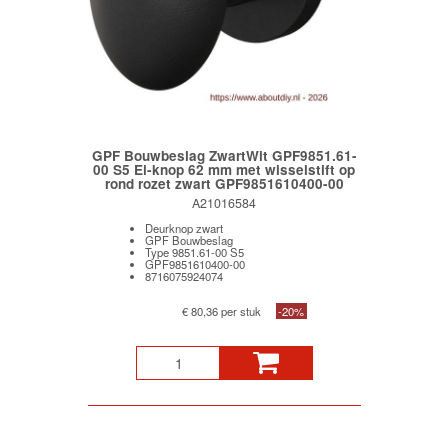
GPF Bouwbeslag ZwartWit GPF9851.61-
00 S5 Ei-knop 62 mm met wisselstift op
rond rozet zwart GPF9851610400-00
A21016584
Deurknop zwart
GPF Bouwbeslag
Type 9851.61-00 S5
GPF9851610400-00
8716075924074
€ 80,36 per stuk
-20%