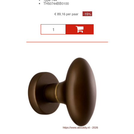
TH50744BB0100
€ 89,16 per paar
-15%