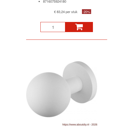
8716075924180
€ 83,24 per stuk
-20%