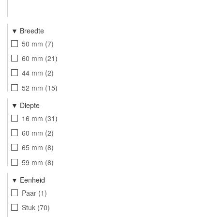
Breedte
50 mm
7
60 mm
21
44 mm
2
52 mm
15
65 mm
8
Diepte
38 mm
8
16 mm
31
53 mm
10
60 mm
2
65 mm
8
59 mm
8
68 mm
7
Eenheid
46 mm
7
Paar
1
Stuk
70