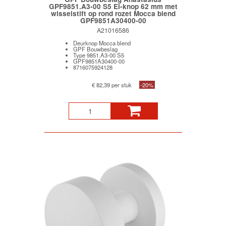
GPF9851.A3-00 S5 Ei-knop 62 mm met
wisselstift op rond rozet Mocca blend
GPF9851A30400-00
A21016586
Deurknop Mocca blend
GPF Bouwbeslag
Type 9851.A3-00 S5
GPF9851A30400-00
8716075924128
€ 82,39 per stuk
-20%