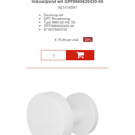
linkswijzend wit GPF9860620420-00
A21016597
Deurknop wit
GPF Bouwbeslag
Type 9860.62-00L S5
GPF9860620420-00
8716075924722
€ 75,49 per stuk
-20%