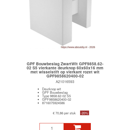
GPF Bouwbeslag ZwartWit GPF9858.62-
02 S5 vierkante deurknop 60x60x16 mm
met wisselstift op vierkant rozet wit
GPF9858620400-02
A21016593
Deurknop wit
GPF Bouwbeslag
Type 9858.62-02 S5
GPF9858620400-02
8716075924586
€ 70,86 per stuk
-20%