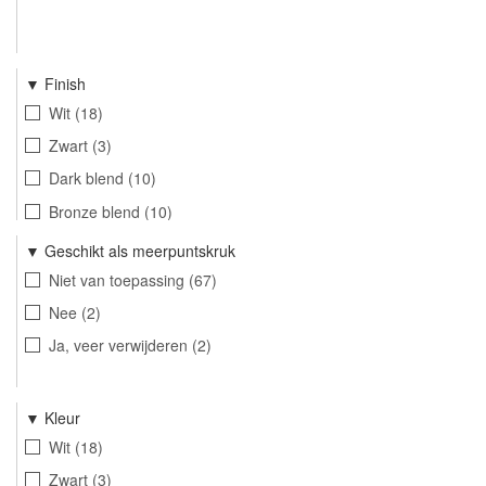
Finish
Wit
18
Zwart
3
Dark blend
10
Bronze blend
10
Mocca blend
18
Geschikt als meerpuntskruk
Champagne blend
10
Niet van toepassing
67
Imperial brons
2
Nee
2
Ja, veer verwijderen
2
Kleur
Wit
18
Zwart
3