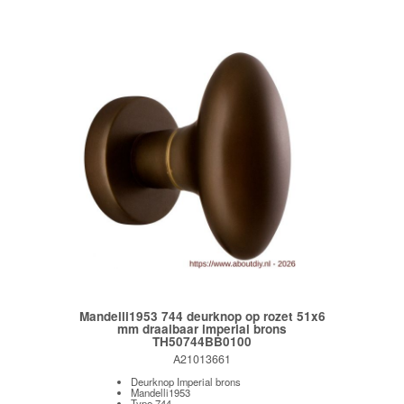
Mandelli1953 744 deurknop op rozet 51x6
mm draaibaar imperial brons
TH50744BB0100
A21013661
Deurknop Imperial brons
Mandelli1953
Type 744