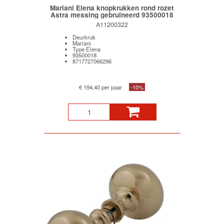
Mariani Elena knopkrukken rond rozet
Astra messing gebruineerd 93500018
A11200322
Deurkruk
Mariani
Type Elena
93500018
8717727066296
€ 194,40 per paar
-10%