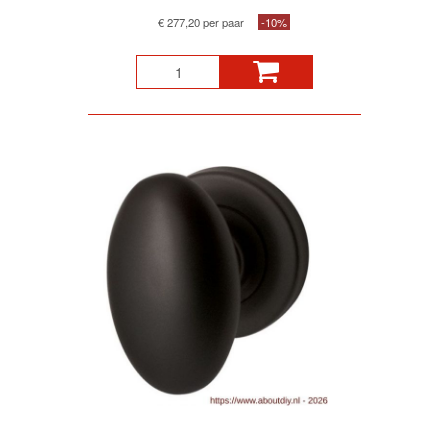
€ 277,20 per paar
-10%