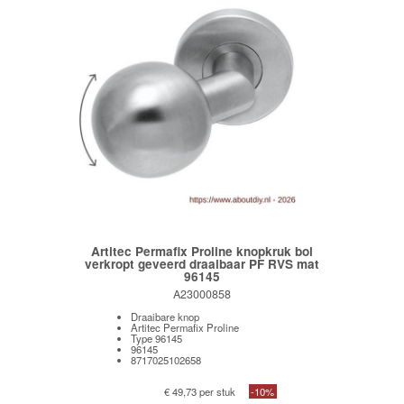
Artitec Permafix Proline knopkruk bol
verkropt geveerd draaibaar PF RVS mat
96145
A23000858
Draaibare knop
Artitec Permafix Proline
Type 96145
96145
8717025102658
€ 49,73 per stuk
-10%