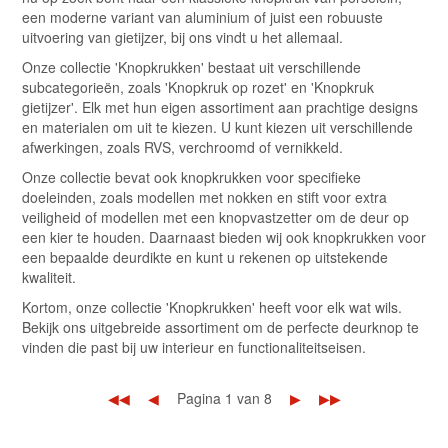
een moderne variant van aluminium of juist een robuuste
uitvoering van gietijzer, bij ons vindt u het allemaal.
Onze collectie 'Knopkrukken' bestaat uit verschillende
subcategorieën, zoals 'Knopkruk op rozet' en 'Knopkruk
gietijzer'. Elk met hun eigen assortiment aan prachtige designs
en materialen om uit te kiezen. U kunt kiezen uit verschillende
afwerkingen, zoals RVS, verchroomd of vernikkeld.
Onze collectie bevat ook knopkrukken voor specifieke
doeleinden, zoals modellen met nokken en stift voor extra
veiligheid of modellen met een knopvastzetter om de deur op
een kier te houden. Daarnaast bieden wij ook knopkrukken voor
een bepaalde deurdikte en kunt u rekenen op uitstekende
kwaliteit.
Kortom, onze collectie 'Knopkrukken' heeft voor elk wat wils.
Bekijk ons uitgebreide assortiment om de perfecte deurknop te
vinden die past bij uw interieur en functionaliteitseisen.
◀◀
◀
Pagina 1 van 8
▶
▶▶