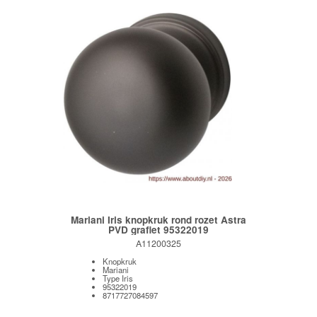
Mariani Iris knopkruk rond rozet Astra
PVD grafiet 95322019
A11200325
Knopkruk
Mariani
Type Iris
95322019
8717727084597