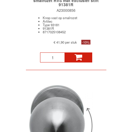
smalrozet RVS mat exclusief stift
91381R
A23000856
Knop vast op smalrozet
Artitec
Type 93181
91381R
8717025108452
€ 41,90 per stuk
-10%