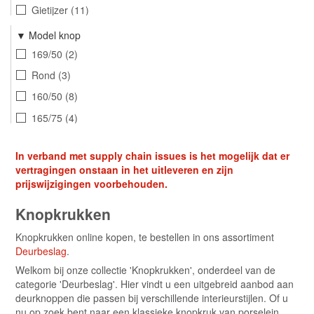
Zakelijk en Sportief
48
Gietijzer
11
Warm en Dynamisch
88
Roestvast staal
4
Model knop
Ebben
1
169/50
2
Charme hout
5
Rond
3
160/50
8
165/75
4
160/60
4
In verband met supply chain issues is het mogelijk dat er
166
3
vertragingen onstaan in het uitleveren en zijn
prijswijzigingen voorbehouden.
Knopkrukken
Knopkrukken online kopen, te bestellen in ons assortiment
Deurbeslag
.
Welkom bij onze collectie 'Knopkrukken', onderdeel van de
categorie 'Deurbeslag'. Hier vindt u een uitgebreid aanbod aan
deurknoppen die passen bij verschillende interieurstijlen. Of u
nu op zoek bent naar een klassieke knopkruk van porselein,