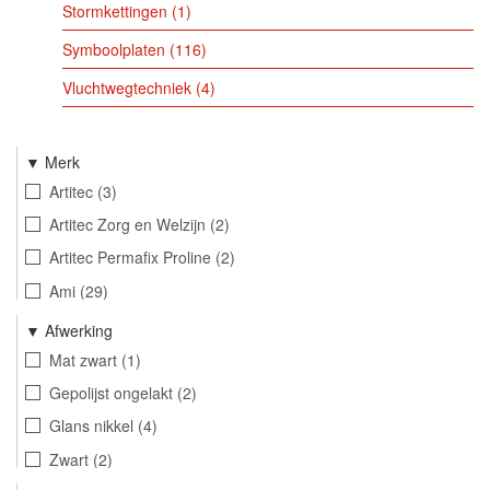
Stormkettingen
1
Symboolplaten
116
Vluchtwegtechniek
4
Merk
Artitec
3
Artitec Zorg en Welzijn
2
Artitec Permafix Proline
2
Ami
29
Intersteel
4
Afwerking
Kirkpatrick
9
Mat zwart
1
Mariani
16
Gepolijst ongelakt
2
AXA
2
Glans nikkel
4
Mandelli1953
50
Zwart
2
GPF Bouwbeslag
190