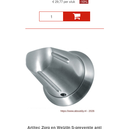
€ 29,77 per stuk
-10%
Artitec Zorg en Welzijn S-preventie anti