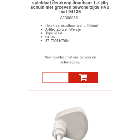
suicidaal deurknop draaibaar 1-zijdig
schuin met groeven bewonerzijde RVS
mat 94136
A23000861
Deurknop draaibaar anti-suïcidaal
Artitec Zorg en Welzijn
Type KR-A
94136
8717025107684
Neem contact met ons op voor de
actuele prijs.