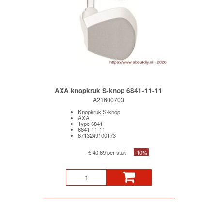
AXA knopkruk S-knop 6841-11-11
A21600703
Knopkruk S-knop
AXA
Type 6841
6841-11-11
8713249100173
€ 40,69 per stuk
-10%