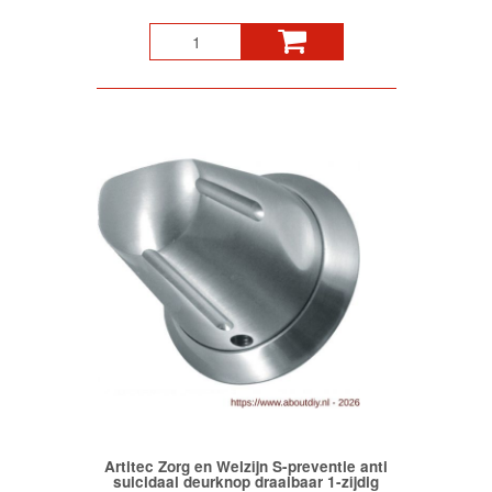
Artitec Zorg en Welzijn S-preventie anti
suicidaal deurknop draaibaar 1-zijdig