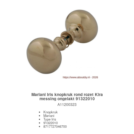
Mariani Iris knopkruk rond rozet Kira
messing ongelakt 91322010
A11200323
Knopkruk
Mariani
Type Iris
91322010
8717727046700