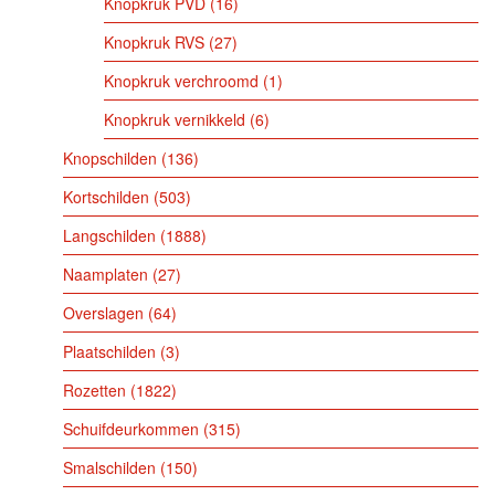
Knopkruk PVD
16
Knopkruk RVS
27
Knopkruk verchroomd
1
Knopkruk vernikkeld
6
Knopschilden
136
Kortschilden
503
Langschilden
1888
Naamplaten
27
Overslagen
64
Plaatschilden
3
Rozetten
1822
Schuifdeurkommen
315
Smalschilden
150