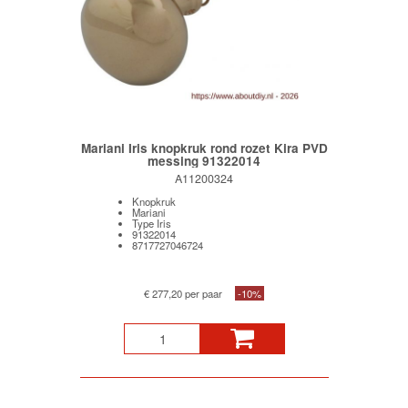
Mariani Iris knopkruk rond rozet Kira PVD
messing 91322014
A11200324
Knopkruk
Mariani
Type Iris
91322014
8717727046724
€ 277,20 per paar
-10%