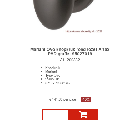
Mariani Ovo knopkruk rond rozet Artax
PVD grafiet 95027019
A11200332
Knopkruk
Mariani
Type Ovo
95027019
8717727082135
€ 141,30 per paar
-10%