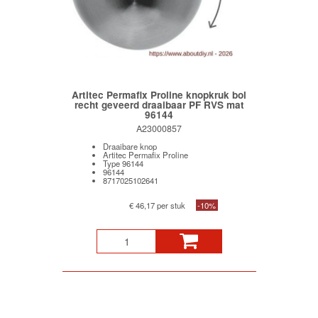
Artitec Permafix Proline knopkruk bol
recht geveerd draaibaar PF RVS mat
96144
A23000857
Draaibare knop
Artitec Permafix Proline
Type 96144
96144
8717025102641
€ 46,17 per stuk
-10%