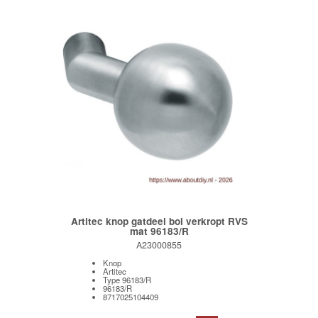
Artitec knop gatdeel bol verkropt RVS
mat 96183/R
A23000855
Knop
Artitec
Type 96183/R
96183/R
8717025104409