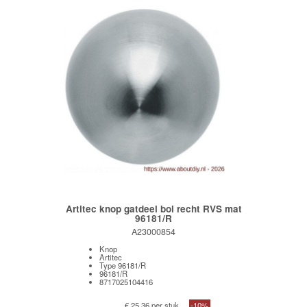
Artitec knop gatdeel bol recht RVS mat
96181/R
A23000854
Knop
Artitec
Type 96181/R
96181/R
8717025104416
€ 25,36 per stuk
-10%