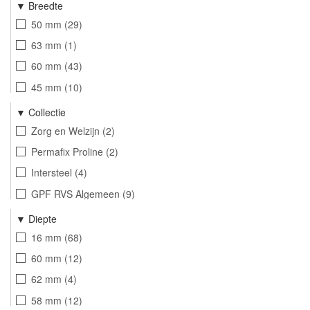
Gepolijst gelakt
3
Breedte
QlinQ
2
Getrommeld ongelakt
1
50 mm
29
Wallebroek
8
Mat nikkel ongelakt
3
63 mm
1
Mi Satori
19
Glans chroom
3
60 mm
43
Salice Paolo
1
Mat chroom
2
45 mm
10
Merigous
6
Patiné oud goud
1
30 mm
5
Collectie
55 mm
3
Zorg en Welzijn
2
44 mm
12
Permafix Proline
2
52 mm
37
Intersteel
4
65 mm
22
GPF RVS Algemeen
9
54 mm
4
Anastasius
4
Diepte
38 mm
11
GPF PVD Algemeen
2
16 mm
68
58 mm
2
60 mm
12
62 mm
3
62 mm
4
48 mm
3
58 mm
12