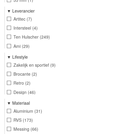
47 mm
6
77 mm
1
Leverancier
78 mm
1
Artitec
7
65 mm
6
Intersteel
4
68 mm
6
Ten Hulscher
249
Ami
29
Hardbrass
16
Lifestyle
AXA Home Security
2
Zakelijk en sportief
9
ASF Fischer
2
Brocante
2
Wallebroek
34
Retro
2
Design
46
Klassiek
4
Materiaal
Modern
37
Aluminium
31
Landelijk
7
RVS
173
Warm en dynamisch
6
Messing
66