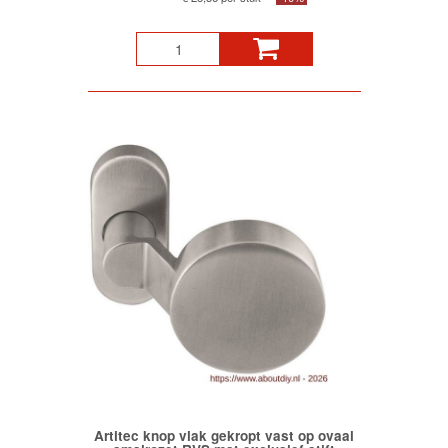
Artitec knop vlak gekropt vast op ovaal