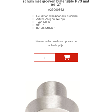
schuin met groeven buitenzijde RVS mat
94137
A23000862
Deurknop draaibaar anti-suïcidaal
Artitec Zorg en Welzijn
Type KR-A
94137
8717025107691
Neem contact met ons op voor de
actuele prijs.