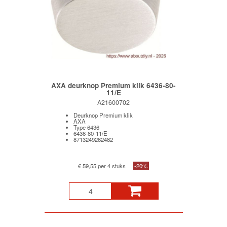
AXA deurknop Premium klik 6436-80-
11/E
A21600702
Deurknop Premium klik
AXA
Type 6436
6436-80-11/E
8713249262482
€ 59,55 per 4 stuks
-20%