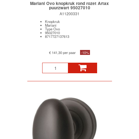
Mariani Ovo knopkruk rond rozet Artax
puurzwart 95027010
A11200331
Knopkruk
Mariani
Type Ovo
95027010
8717727137613
€ 141,30 per paar
-10%