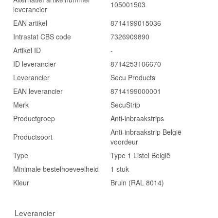
105001503
leverancier
EAN artikel
8714199015036
Intrastat CBS code
7326909890
Artikel ID
-
ID leverancier
8714253106670
Leverancier
Secu Products
EAN leverancier
8714199000001
Merk
SecuStrip
Productgroep
Anti-inbraakstrips
Anti-inbraakstrip België
Productsoort
voordeur
Type
Type 1 Listel België
Minimale bestelhoeveelheid
1 stuk
Kleur
Bruin (RAL 8014)
Leverancier