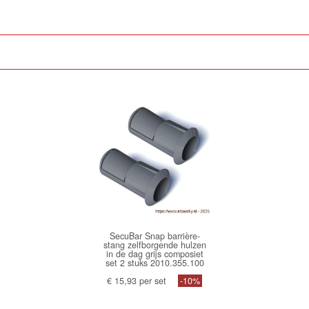
SecuBar Snap barrière-
stang zelfborgende hulzen
in de dag grijs composiet
set 2 stuks 2010.355.100
€ 15,93 per set
-10%