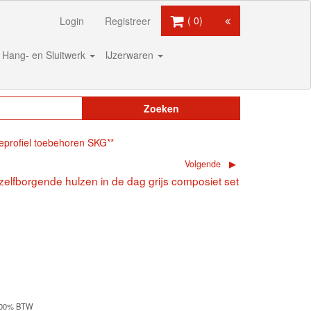
0
Login
Registreer
Hang- en Sluitwerk
IJzerwaren
Zoeken
profiel toebehoren SKG**
Volgende
elfborgende hulzen in de dag grijs composiet set
1,00% BTW