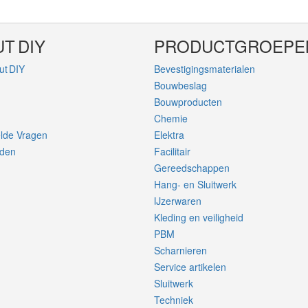
T DIY
PRODUCTGROEPE
ut DIY
Bevestigingsmaterialen
Bouwbeslag
Bouwproducten
Chemie
elde Vragen
Elektra
rden
Facilitair
Gereedschappen
Hang- en Sluitwerk
IJzerwaren
Kleding en veiligheid
PBM
Scharnieren
Service artikelen
Sluitwerk
Techniek