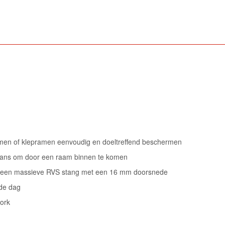
amen of klepramen eenvoudig en doeltreffend beschermen
 kans om door een raam binnen te komen
or een massieve RVS stang met een 16 mm doorsnede
 de dag
vork