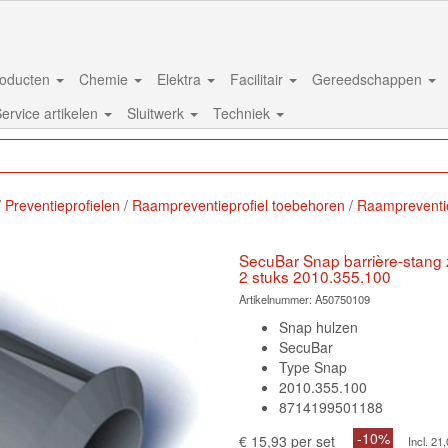
oducten
Chemie
Elektra
Facilitair
Gereedschappen
ervice artikelen
Sluitwerk
Techniek
Preventieprofielen
Raampreventieprofiel toebehoren
Raampreventie
SecuBar Snap barrière-stang z
2 stuks 2010.355.100
Artikelnummer:
A50750109
Snap hulzen
SecuBar
Type Snap
2010.355.100
8714199501188
-10%
€ 15,93 per set
Incl. 2