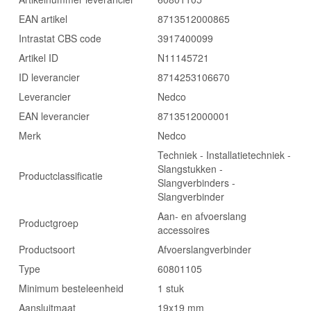
EAN artikel
8713512000865
Intrastat CBS code
3917400099
Artikel ID
N11145721
ID leverancier
8714253106670
Leverancier
Nedco
EAN leverancier
8713512000001
Merk
Nedco
Techniek - Installatietechniek -
Slangstukken -
Productclassificatie
Slangverbinders -
Slangverbinder
Aan- en afvoerslang
Productgroep
accessoires
Productsoort
Afvoerslangverbinder
Type
60801105
Minimum besteleenheid
1 stuk
Aansluitmaat
19x19 mm