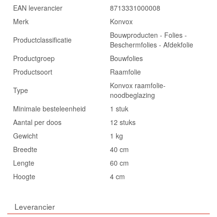
EAN leverancier
8713331000008
Merk
Konvox
Bouwproducten - Folies -
Productclassificatie
Beschermfolies - Afdekfolie
Productgroep
Bouwfolies
Productsoort
Raamfolie
Konvox raamfolie-
Type
noodbeglazing
Minimale besteleenheid
1 stuk
Aantal per doos
12 stuks
Gewicht
1 kg
Breedte
40 cm
Lengte
60 cm
Hoogte
4 cm
Leverancier