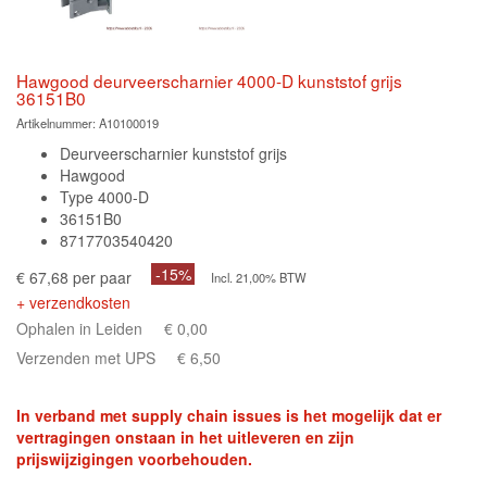
Hawgood deurveerscharnier 4000-D kunststof grijs
36151B0
Artikelnummer:
A10100019
Deurveerscharnier kunststof grijs
Hawgood
Type 4000-D
36151B0
8717703540420
-15%
€ 67,68 per paar
Incl. 21,00% BTW
+ verzendkosten
Ophalen in Leiden
€ 0,00
Verzenden met UPS
€ 6,50
In verband met supply chain issues is het mogelijk dat er
vertragingen onstaan in het uitleveren en zijn
prijswijzigingen voorbehouden.