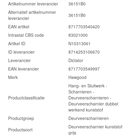
Artikelnummer leverancier
36151B0
Alternatief artikelnummer
36151B0
leverancier
EAN artikel
8717703540420
Intrastat CBS code
83021000
Artikel ID
N10313061
ID leverancier
8714253106670
Leverancier
Dictator
EAN leverancier
8717703549997
Merk
Hawgood
Hang- en Sluitwerk -
Scharnieren -
Productclassificatie
Deurveerscharnieren -
Deurveerscharnier dubbel
werkend kunststof
Productgroep
Deurveerscharnieren
Deurveerscharnier kunststof
Productsoort
grijs