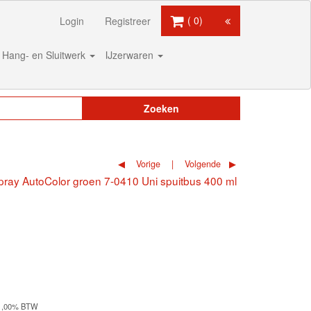
0
Login
Registreer
Hang- en Sluitwerk
IJzerwaren
Zoeken
Vorige
Volgende
spray AutoColor groen 7-0410 Uni spuitbus 400 ml
 21,00% BTW