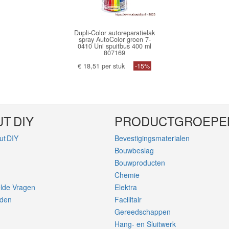
Dupli-Color autoreparatielak
spray AutoColor groen 7-
0410 Uni spuitbus 400 ml
807169
€ 18,51 per stuk
-15%
T DIY
PRODUCTGROEPE
ut DIY
Bevestigingsmaterialen
Bouwbeslag
Bouwproducten
Chemie
elde Vragen
Elektra
rden
Facilitair
Gereedschappen
Hang- en Sluitwerk