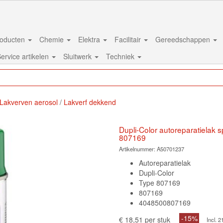
oducten
Chemie
Elektra
Facilitair
Gereedschappen
ervice artikelen
Sluitwerk
Techniek
Lakverven aerosol
Lakverf dekkend
Dupli-Color autoreparatielak 
807169
Artikelnummer:
A50701237
Autoreparatielak
Dupli-Color
Type 807169
807169
4048500807169
-15%
€ 18,51 per stuk
Incl.