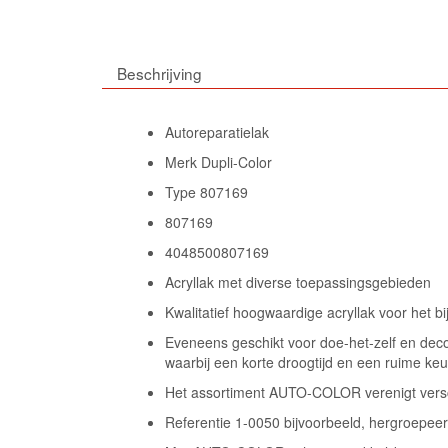
Beschrijving
Autoreparatielak
Merk Dupli-Color
Type 807169
807169
4048500807169
Acryllak met diverse toepassingsgebieden
Kwalitatief hoogwaardige acryllak voor het b
Eveneens geschikt voor doe-het-zelf en decor
waarbij een korte droogtijd en een ruime keu
Het assortiment AUTO-COLOR verenigt verschi
Referentie 1-0050 bijvoorbeeld, hergroepeert