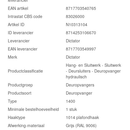
leverancier
EAN artikel
8717703540765
Intrastat CBS code
83026000
Artikel ID
N10313104
ID leverancier
8714253106670
Leverancier
Dictator
EAN leverancier
8717703549997
Merk
Dictator
Hang- en Sluitwerk - Sluitwerk
Productclassificatie
- Deursluiters - Deuropvanger
hydraulisch
Productgroep
Deuropvangers
Productsoort
Deuropvanger
Type
1400
Minimale bestelhoeveelheid
1 stuk
Haaktype
1014 plafondhaak
Afwerking-materiaal
Grijs (RAL 9006)