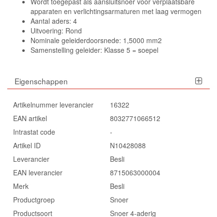
Wordt toegepast als aansluitsnoer voor verplaatsbare
apparaten en verlichtingsarmaturen met laag vermogen
Aantal aders: 4
Uitvoering: Rond
Nominale geleiderdoorsnede: 1,5000 mm2
Samenstelling geleider: Klasse 5 = soepel
Eigenschappen
Artikelnummer leverancier
16322
EAN artikel
8032771066512
Intrastat code
-
Artikel ID
N10428088
Leverancier
Besli
EAN leverancier
8715063000004
Merk
Besli
Productgroep
Snoer
Productsoort
Snoer 4-aderig