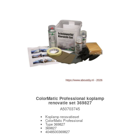
ColorMatic Professional koplamp
renovatie set 369827
A50703745
Koplamp renovatieset
ColorMatic Professional
Type 369827
369827
4048500369827