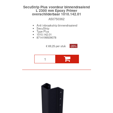
SecuStrip Plus voordeur binnendraaiend
L 2300 mm Epoxy Primer
overschilderbaar 1010.142.01
A50750362
Anti inbraakstrip binnendraaiend
SecuStrip
Type Plus
1010.142.01
8714199509078
€ 69,25 per stuk
-20%