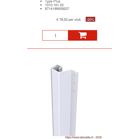
Type Plus
1010.161.02
8714199509207
€ 78,52 per stuk
-20%