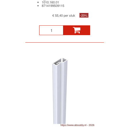
1010.160.01
8714199509115
€ 55,40 per stuk
-20%