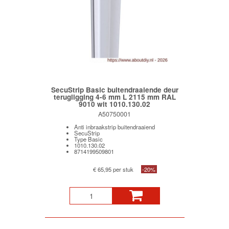
SecuStrip Basic buitendraaiende deur
terugligging 4-6 mm L 2115 mm RAL
9010 wit 1010.130.02
A50750001
Anti inbraakstrip buitendraaiend
SecuStrip
Type Basic
1010.130.02
8714199509801
€ 65,95 per stuk
-20%