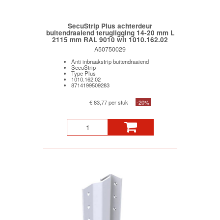
SecuStrip Plus achterdeur
buitendraaiend terugligging 14-20 mm L
2115 mm RAL 9010 wit 1010.162.02
A50750029
Anti inbraakstrip buitendraaiend
SecuStrip
Type Plus
1010.162.02
8714199509283
€ 83,77 per stuk
-20%