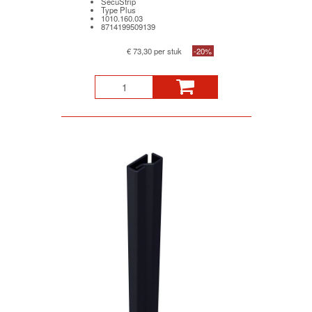
SecuStrip
Type Plus
1010.160.03
8714199509139
€ 73,30 per stuk
-20%