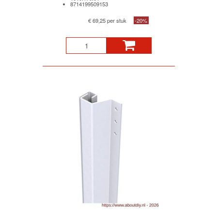
8714199509153
€ 69,25 per stuk
-20%