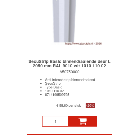
SecuStrip Basic binnendraaiende deur L
2050 mm RAL 9010 wit 1010.110.02
A50750000
Anti inbraakstrip binnendraaiend
SecuStrip
Type Basic
1010.110.02
8714199509795
€ 58,60 per stuk
-20%