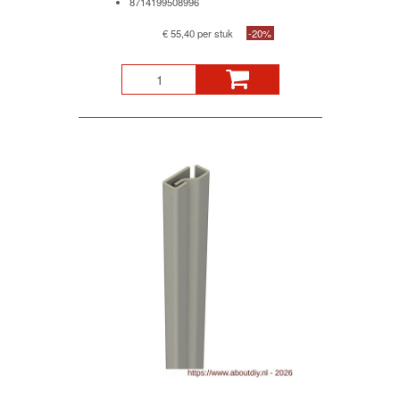
8714199508996
€ 55,40 per stuk
-20%