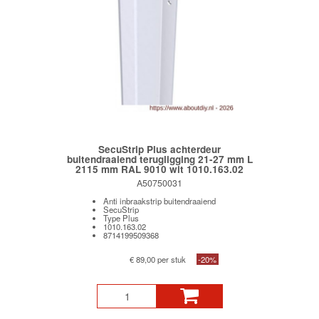
SecuStrip Plus achterdeur
buitendraaiend terugligging 21-27 mm L
2115 mm RAL 9010 wit 1010.163.02
A50750031
Anti inbraakstrip buitendraaiend
SecuStrip
Type Plus
1010.163.02
8714199509368
€ 89,00 per stuk
-20%