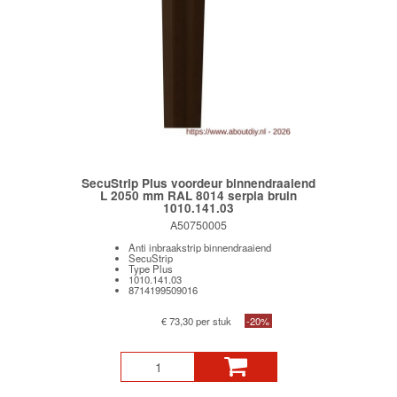
SecuStrip Plus voordeur binnendraaiend
L 2050 mm RAL 8014 serpia bruin
1010.141.03
A50750005
Anti inbraakstrip binnendraaiend
SecuStrip
Type Plus
1010.141.03
8714199509016
€ 73,30 per stuk
-20%