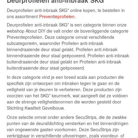
Deurprofielen anti-inbraak SKG*
Deurprofielen anti-inbraak SKG* online kopen, te bestellen in
ons assortiment
Preventieprofielen
.
Deurprofielen anti-inbraak SKG* is een categorie binnen onze
webshop About DIY die valt onder de bovenliggende categorie
Preventieprofielen. Deze categorie omvat verschillende
subcategorieën, waaronder Profielen anti-inbraak
binnendraaiende deur staal gelakt, Profielen anti-inbraak
binnendraaiende deur staal geëpoxeerd, Profielen anti-inbraak
buitendraaiende deur staal gelakt en Profielen anti-inbraak
buitendraaiende deur staal geëpoxeerd.
In deze categorie vind je een breed scala aan producten die
specifiek zijn ontworpen om inbraken tegen te gaan en de
veiligheid van je deuren te verbeteren. Deze producten zijn
voorzien van het SKG* keurmerk, wat aangeeft dat ze voldoen
aan de strenge veiligheidsnormen die worden gesteld door
Stichting Kwaliteit Gevelbouw.
Onze selectie omvat onder andere SecuStrips, die de zwakke
punten van de deurafdichting versterken en het binnendringen
van ongewenste gasten voorkomen. Deze SecuStrips zijn
verkrijgbaar in verschillende uitvoeringen, zoals voordeur- of