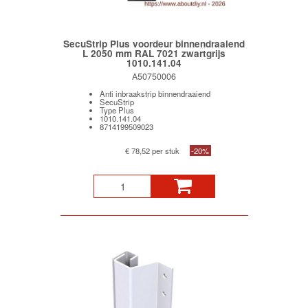
SecuStrip Plus voordeur binnendraaiend
L 2050 mm RAL 7021 zwartgrijs
1010.141.04
A50750006
Anti inbraakstrip binnendraaiend
SecuStrip
Type Plus
1010.141.04
8714199509023
€ 78,52 per stuk
-20%