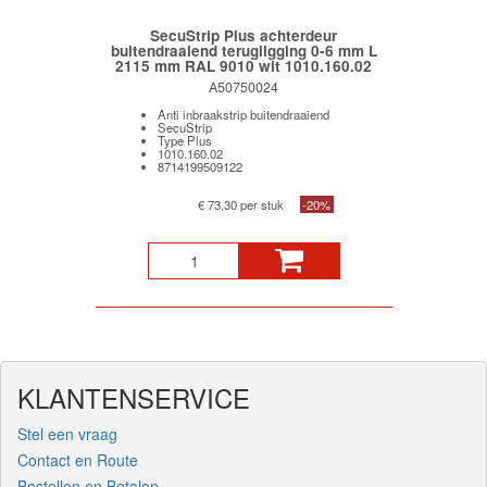
SecuStrip Plus achterdeur
buitendraaiend terugligging 0-6 mm L
2115 mm RAL 9010 wit 1010.160.02
A50750024
Anti inbraakstrip buitendraaiend
SecuStrip
Type Plus
1010.160.02
8714199509122
€ 73,30 per stuk
-20%
KLANTENSERVICE
Stel een vraag
Contact en Route
Bestellen en Betalen