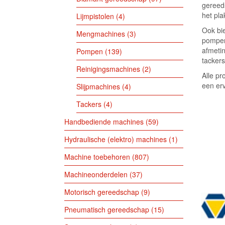
gereeds
het pla
Lijmpistolen
4
Ook bi
Mengmachines
3
pompen 
afmetin
Pompen
139
tackers
Reinigingsmachines
2
Alle pr
een erv
Slijpmachines
4
Tackers
4
Handbediende machines
59
Hydraulische (elektro) machines
1
Machine toebehoren
807
Machineonderdelen
37
Motorisch gereedschap
9
Pneumatisch gereedschap
15