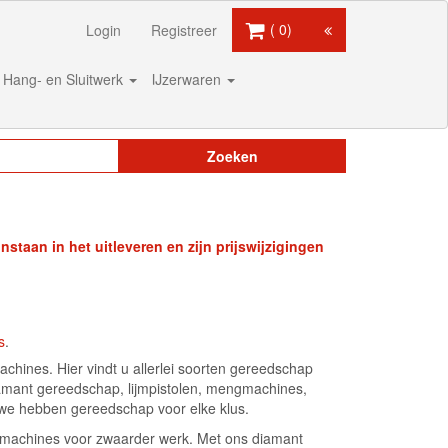
0
Login
Registreer
Hang- en Sluitwerk
IJzerwaren
Zoeken
staan in het uitleveren en zijn prijswijzigingen
s
.
chines. Hier vindt u allerlei soorten gereedschap
iamant gereedschap, lijmpistolen, mengmachines,
, we hebben gereedschap voor elke klus.
rmachines voor zwaarder werk. Met ons diamant