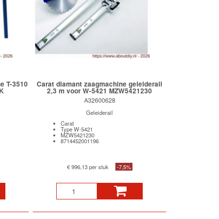
e T-3510
Carat diamant zaagmachine geleiderail
K
2,3 m voor W-5421 MZW5421230
A32600628
Geleiderail
Carat
Type W-5421
MZW5421230
8714452001196
€ 996,13 per stuk
-7,5%