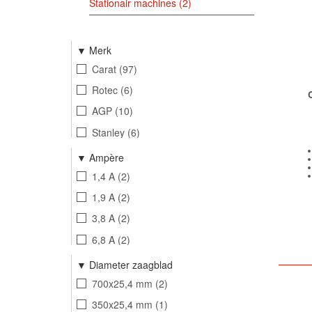
Stationair machines
2
Merk
Carat
97
Rotec
6
AGP
10
Stanley
6
Bosta
34
Ampère
Mega
3
1,4 A
2
Mega Profec
5
1,9 A
2
Foras
52
3,8 A
2
DAB
5
6,8 A
2
Ebara
13
12 A
1
Diameter zaagblad
Simer
1
7,9 A
1
700x25,4 mm
2
Varem
9
1,6 A
1
350x25,4 mm
1