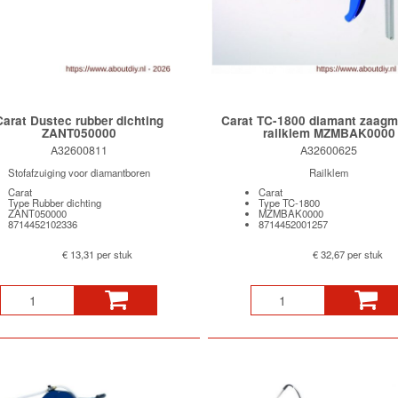
Carat Dustec rubber dichting
Carat TC-1800 diamant zaagm
ZANT050000
railklem MZMBAK0000
A32600811
A32600625
Stofafzuiging voor diamantboren
Railklem
Carat
Carat
Type Rubber dichting
Type TC-1800
ZANT050000
MZMBAK0000
8714452102336
8714452001257
€ 13,31 per stuk
€ 32,67 per stuk