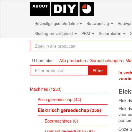
Bevestigingsmaterialen
Bouwbeslag
Bouwpr
Kleding en veiligheid
PBM
Scharnieren
S
U bent hier:
Alle producten
Gereedschappen
Ma
Filter
In ver
voorb
Machines
1233
Elek
Accu gereedschap
44
Elektri
Elektri
Elektrisch gereedschap
259
voor co
pompen,
Boormachines
6
Onze b
Diamant gereedschap
97