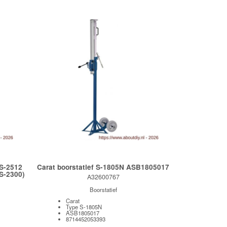
S-2512
Carat boorstatief S-1805N ASB1805017
 S-2300)
A32600767
Boorstatief
Carat
Type S-1805N
ASB1805017
8714452053393