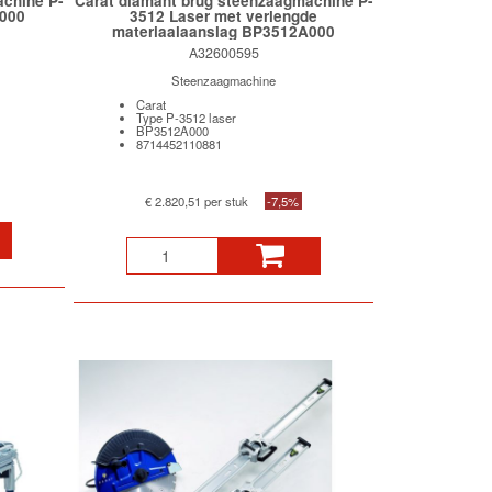
achine P-
Carat diamant brug steenzaagmachine P-
0000
3512 Laser met verlengde
materiaalaanslag BP3512A000
A32600595
Steenzaagmachine
Carat
Type P-3512 laser
BP3512A000
8714452110881
€ 2.820,51 per stuk
-7,5%