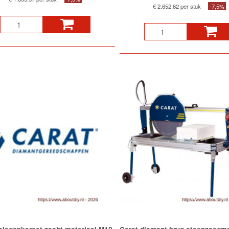
€ 2.652,62 per stuk
-7,5%