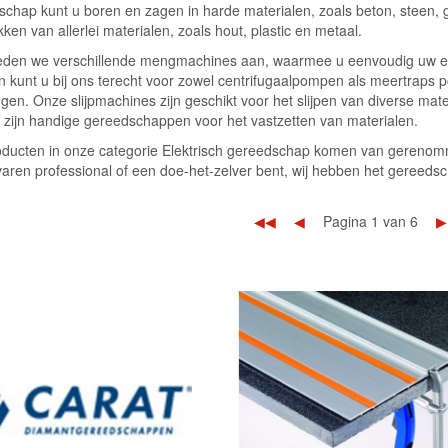
chap kunt u boren en zagen in harde materialen, zoals beton, steen, gl
kken van allerlei materialen, zoals hout, plastic en metaal.
eden we verschillende mengmachines aan, waarmee u eenvoudig uw eig
kunt u bij ons terecht voor zowel centrifugaalpompen als meertraps p
gen. Onze slijpmachines zijn geschikt voor het slijpen van diverse mat
 zijn handige gereedschappen voor het vastzetten van materialen.
oducten in onze categorie Elektrisch gereedschap komen van gerenomm
aren professional of een doe-het-zelver bent, wij hebben het gereedsch
◀◀
◀
Pagina 1 van 6
▶