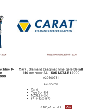
achine P-
Carat diamant zaagmachine geleiderail
de
140 cm voor SL-1505 MZSLB14000
A000
A32600781
Geleiderail
Carat
Type SL-1505
MZSLB14000
8714452034873
€ 103,46 per stuk
-5%