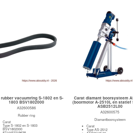
 rubber vacuumring S-1802 en S-
Carat diamant boorsysteem A
1803 BSV1802000
(boormotor A-2510L en statief
ASB2512L00
A32600586
A32600575
Rubber ring
Diamantboorsysteem
Carat
Type S-1802 en S-1803
Carat
BSV1802000
Type AS-2512
8714452219638
ASB2512L00