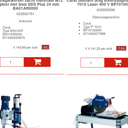
slagankerset zacht materiaal M12
Carat diamant brug steenzaagm
pleet met boor SDS Plus 24 mm
7010 Laser 400 V BP7010
BA01AR0000
A32600598
A32600761
Steenzaagmachine
Ankerset
Carat
Type P-7010
Carat
BP70100000
Type BA01AR
8714452077689
BA01AR0000
8714452050675
€ 143,69 per stuk
-5%
€ 4.141,23 per stuk
-7,5%