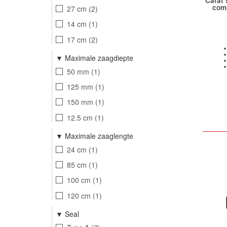
Carat 
1.25 inch
4
Plexiglas
1
com
27 cm
2
EPDM
3
14 cm
1
Polyester
8
17 cm
2
22 cm
2
Maximale zaagdiepte
4 cm
4
50 mm
1
3 cm
1
125 mm
1
5,5 cm
2
150 mm
1
21 cm
1
12.5 cm
1
15 cm
1
Maximale zaaglengte
22 cm
1
24 cm
1
2,7 cm
1
85 cm
1
4 cm
1
100 cm
1
5 cm
2
120 cm
1
11,5 cm
1
150 cm
1
Seal
14 cm
1
200 cm
1