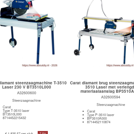
diamant steenzaagmachine T-3510
Carat diamant brug steenzaagm
Laser 230 V BT3510L000
3510 Laser met verleng
materiaalaanslag BP3510
A32600600
A32600594
Steenzaagmachine
Steenzaagmachine
Carat
Type T-3510 laser
Carat
BT3510L000
Type P-3510 laser
8714452215432
BP3510A000
8714452110874
€ 1.835,57 per stuk
-7,5%