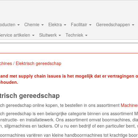
oducten
Chemie
Elektra
Facilitair
Gereedschappen
ervice artikelen
Sluitwerk
Techniek
chines
Elektrisch gereedschap
band met supply chain issues is het mogelijk dat er vertragingen on
ehouden.
trisch gereedschap
sch gereedschap online kopen, te bestellen in ons assortiment
Machine
sch gereedschap is een belangrijke categorie binnen ons assortiment Ma
nstructie- en installatiewerk. Ons assortiment omvat boormachines, d
 slijpmachines en tackers. Of u nu een bedrijf of een particulier bent
oormachines variëren van kleine handboormachines tot krachtige boo