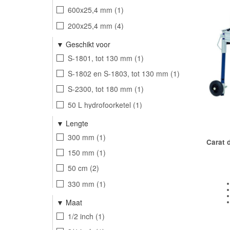
Wellmate
14
1,8 A
1
600x25,4 mm
1
Talen Tools
2
3,2 A
1
200x25,4 mm
4
Stanley-Fatmax
2
180x25,4 mm
1
Geschikt voor
180x22,23 mm
2
S-1801, tot 130 mm
1
150 mm
1
S-1802 en S-1803, tot 130 mm
1
6 mm
1
S-2300, tot 180 mm
1
500x25,40
1
50 L hydrofoorketel
1
400x25,40
1
80-100 L hydrofoorketel
1
Lengte
500x25,40 mm
1
200 L hydrofoorketel
1
300 mm
1
Carat 
350x25,40 mm
2
0940079
1
150 mm
1
300x30,00 mm
1
Varem 5-8 L hydrofoorketel
1
50 cm
2
Varem 19-25 hydrofoorketel
1
330 mm
1
Varem 50-60 L hydrofoorketel
1
360 mm
1
Maat
Varem 80 L hydrofoorketel
1
100 cm
2
1/2 inch
1
Varem 100 L hydrofoorketel
1