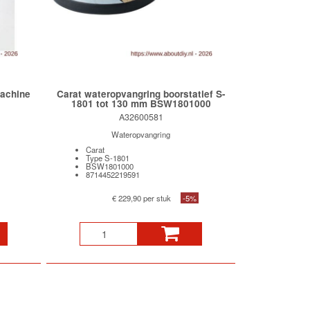
achine
Carat wateropvangring boorstatief S-
1801 tot 130 mm BSW1801000
A32600581
Wateropvangring
Carat
Type S-1801
BSW1801000
8714452219591
€ 229,90 per stuk
-5%