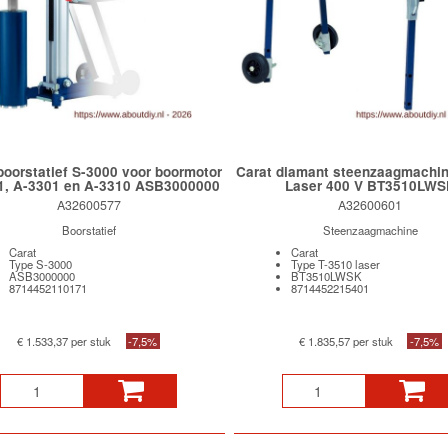
boorstatief S-3000 voor boormotor
Carat diamant steenzaagmachin
1, A-3301 en A-3310 ASB3000000
Laser 400 V BT3510LWS
A32600577
A32600601
Boorstatief
Steenzaagmachine
Carat
Carat
Type S-3000
Type T-3510 laser
ASB3000000
BT3510LWSK
8714452110171
8714452215401
€ 1.533,37 per stuk
-7,5%
€ 1.835,57 per stuk
-7,5%