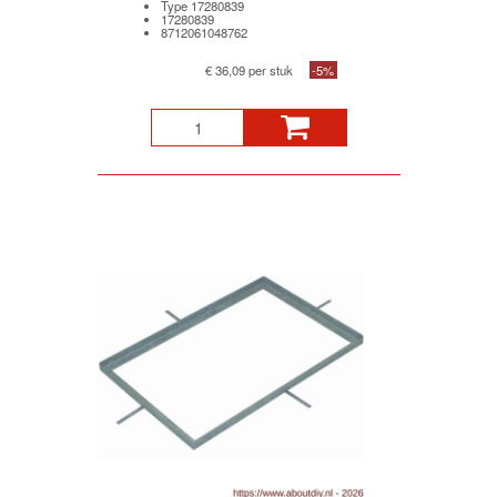
Type 17280839
17280839
8712061048762
€ 36,09 per stuk
-5%