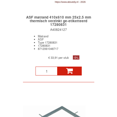
ASF matrand 410x610 mm 25x2.5 mm
thermisch verzinkt ge-etiketteerd
17280831
A40824127
Matrand
ASF
Type 17280831
17280831
8712061048717
€ 33,91 per stuk
-5%