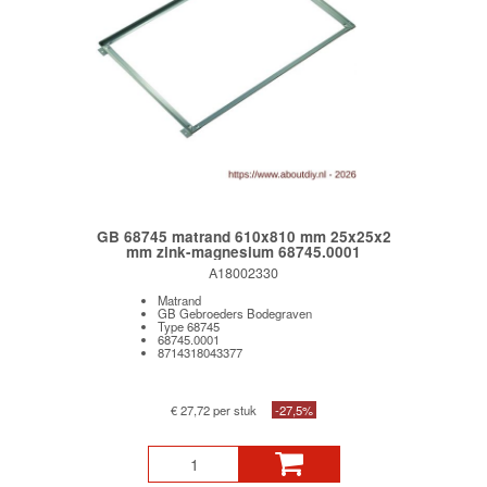
GB 68745 matrand 610x810 mm 25x25x2
mm zink-magnesium 68745.0001
A18002330
Matrand
GB Gebroeders Bodegraven
Type 68745
68745.0001
8714318043377
€ 27,72 per stuk
-27,5%