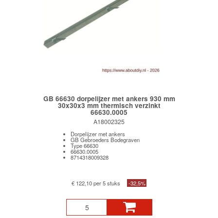
GB 66630 dorpelijzer met ankers 930 mm
30x30x3 mm thermisch verzinkt
66630.0005
A18002325
Dorpelijzer met ankers
GB Gebroeders Bodegraven
Type 66630
66630.0005
8714318009328
€ 122,10 per 5 stuks
-32,5%