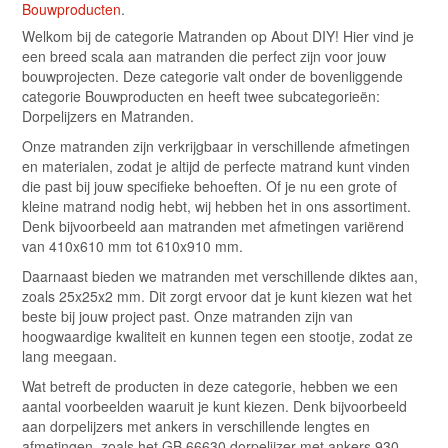
Bouwproducten
.
Welkom bij de categorie Matranden op About DIY! Hier vind je
een breed scala aan matranden die perfect zijn voor jouw
bouwprojecten. Deze categorie valt onder de bovenliggende
categorie Bouwproducten en heeft twee subcategorieën:
Dorpelijzers en Matranden.
Onze matranden zijn verkrijgbaar in verschillende afmetingen
en materialen, zodat je altijd de perfecte matrand kunt vinden
die past bij jouw specifieke behoeften. Of je nu een grote of
kleine matrand nodig hebt, wij hebben het in ons assortiment.
Denk bijvoorbeeld aan matranden met afmetingen variërend
van 410x610 mm tot 610x910 mm.
Daarnaast bieden we matranden met verschillende diktes aan,
zoals 25x25x2 mm. Dit zorgt ervoor dat je kunt kiezen wat het
beste bij jouw project past. Onze matranden zijn van
hoogwaardige kwaliteit en kunnen tegen een stootje, zodat ze
lang meegaan.
Wat betreft de producten in deze categorie, hebben we een
aantal voorbeelden waaruit je kunt kiezen. Denk bijvoorbeeld
aan dorpelijzers met ankers in verschillende lengtes en
afmetingen, zoals het GB 66630 dorpelijzer met ankers 930