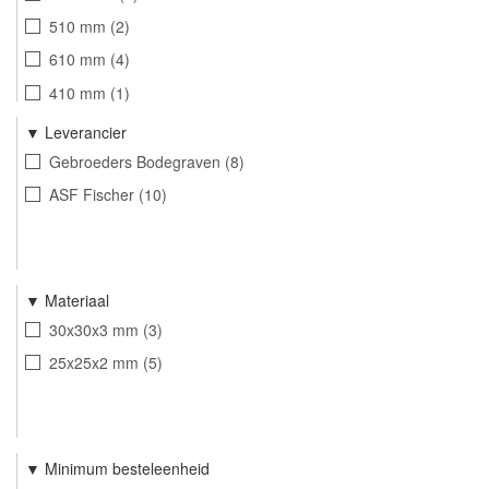
510 mm
2
610 mm
4
410 mm
1
1090 mm
2
Leverancier
Gebroeders Bodegraven
8
ASF Fischer
10
Materiaal
30x30x3 mm
3
25x25x2 mm
5
Minimum besteleenheid