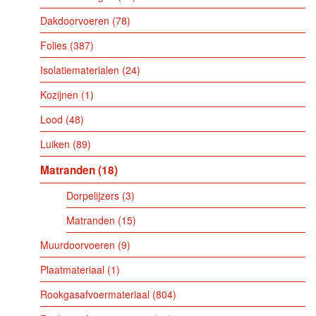
Dakdoorvoeren
78
Folies
387
Isolatiematerialen
24
Kozijnen
1
Lood
48
Luiken
89
Matranden
18
Dorpelijzers
3
Matranden
15
Muurdoorvoeren
9
Plaatmateriaal
1
Rookgasafvoermateriaal
804