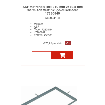
ASF matrand 610x1010 mm 25x2.5 mm
thermisch verzinkt ge-etiketteerd
17280849
A40824133
Matrand
ASF
Type 17280849
17280849
8712061455966
€ 73,92 per stuk
-5%