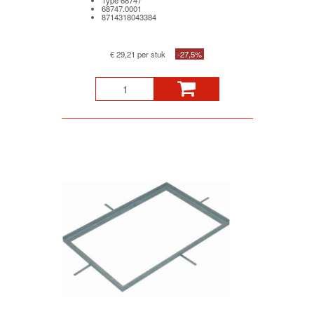
Type 68747
68747.0001
8714318043384
€ 29,21 per stuk
-27,5%