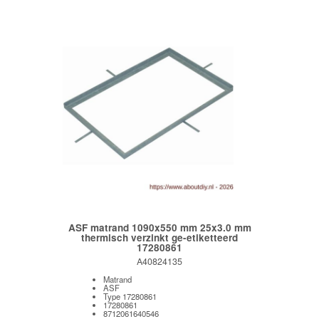
ASF matrand 1090x550 mm 25x3.0 mm
thermisch verzinkt ge-etiketteerd
17280861
A40824135
Matrand
ASF
Type 17280861
17280861
8712061640546