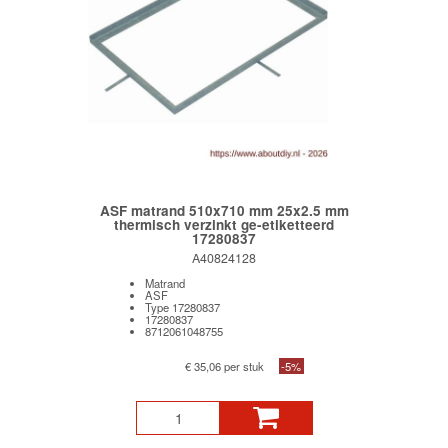
ASF matrand 510x710 mm 25x2.5 mm
thermisch verzinkt ge-etiketteerd
17280837
A40824128
Matrand
ASF
Type 17280837
17280837
8712061048755
€ 35,06 per stuk
-5%