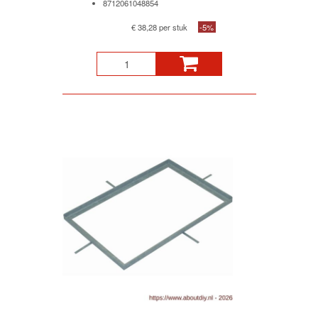
8712061048854
€ 38,28 per stuk
-5%