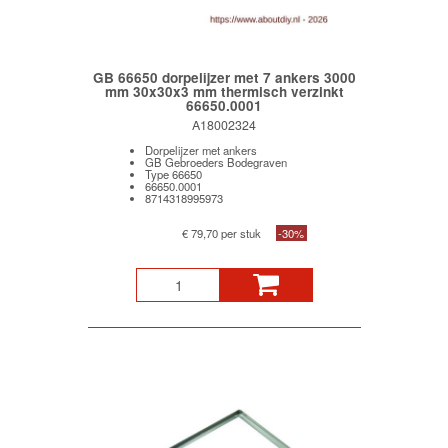
GB 66650 dorpelijzer met 7 ankers 3000
mm 30x30x3 mm thermisch verzinkt
66650.0001
A18002324
Dorpelijzer met ankers
GB Gebroeders Bodegraven
Type 66650
66650.0001
8714318995973
€ 79,70 per stuk
-30%