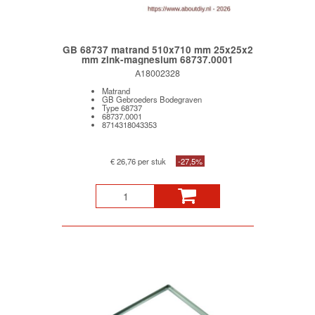
GB 68737 matrand 510x710 mm 25x25x2
mm zink-magnesium 68737.0001
A18002328
Matrand
GB Gebroeders Bodegraven
Type 68737
68737.0001
8714318043353
€ 26,76 per stuk
-27,5%