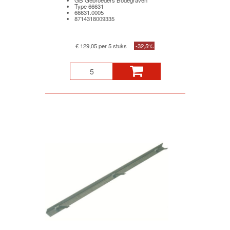
GB Gebroeders Bodegraven
Type 66631
66631.0005
8714318009335
€ 129,05 per 5 stuks
-32,5%