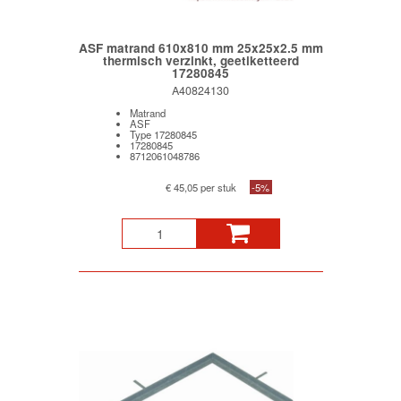
ASF matrand 610x810 mm 25x25x2.5 mm
thermisch verzinkt, geetiketteerd
17280845
A40824130
Matrand
ASF
Type 17280845
17280845
8712061048786
€ 45,05 per stuk
-5%