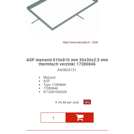
ASF matrand 610x810 mm 30x30x2.5 mm
thermisch verzinkt 17280846
A40824131
Matrand
ASF
Type 17280846
17280846
8712061064229
€ 44,46 per stuk
-5%