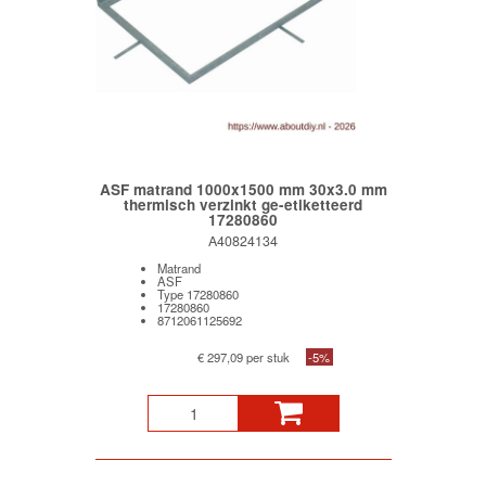
ASF matrand 1000x1500 mm 30x3.0 mm
thermisch verzinkt ge-etiketteerd
17280860
A40824134
Matrand
ASF
Type 17280860
17280860
8712061125692
€ 297,09 per stuk
-5%