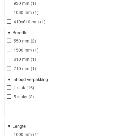
930 mm
1
1030 mm
1
410x610 mm
1
510x710 mm
1
Breedte
510x810 mm
1
550 mm
2
610x810 mm
1
1500 mm
1
610x910 mm
1
610 mm
1
710 mm
1
810 mm
3
Inhoud verpakking
910 mm
1
1 stuk
16
1010 mm
1
5 stuks
2
Lengte
1000 mm
1