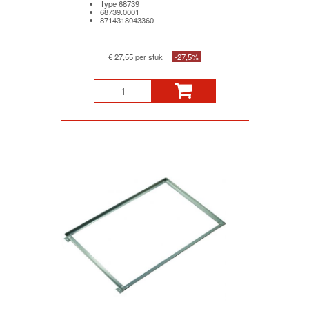
Type 68739
68739.0001
8714318043360
€ 27,55 per stuk
-27,5%