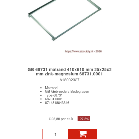
GB 68731 matrand 410x610 mm 25x25x2
mm zink-magnesium 68731.0001
A18002327
Matrand
GB Gebroeders Bodegraven
Type 68731
68731.0001
8714318043346
€ 25,88 per stuk
-27,5%