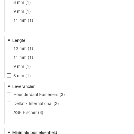
6 mm
1
9 mm
1
11 mm
1
Lengte
12 mm
1
11 mm
1
9 mm
1
8 mm
1
6.5 mm
1
Leverancier
Hoenderdaal Fasteners
3
Deltafix International
2
ASF Fischer
3
Minimale besteleenheid