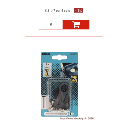
€ 31,47 per 5 sets
-15%