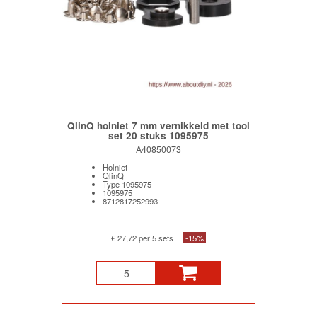
QlinQ holniet 7 mm vernikkeld met tool
set 20 stuks 1095975
A40850073
Holniet
QlinQ
Type 1095975
1095975
8712817252993
€ 27,72 per 5 sets
-15%