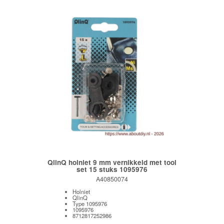
QlinQ holniet 9 mm vernikkeld met tool
set 15 stuks 1095976
A40850074
Holniet
QlinQ
Type 1095976
1095976
8712817252986