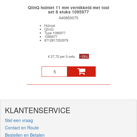
QlinQ holniet 11 mm vernikkeld met tool
set 8 stuks 1095977
A40850075
Holniet
QlinQ
Type 1095977
1095977
8712817252979
€ 27,72 per 5 sets
-15%
KLANTENSERVICE
Stel een vraag
Contact en Route
Bestellen en Betalen