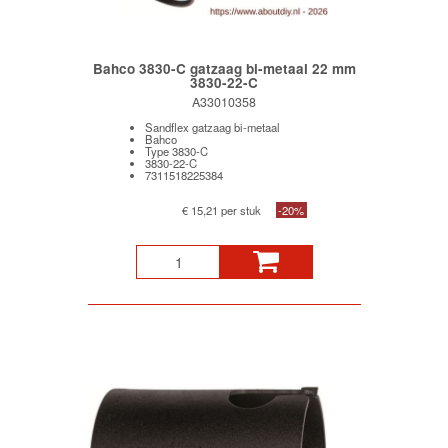
Bahco 3830-C gatzaag bi-metaal 22 mm
3830-22-C
A33010358
Sandflex gatzaag bi-metaal
Bahco
Type 3830-C
3830-22-C
7311518225384
€ 15,21 per stuk
-20%