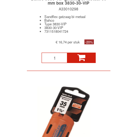
mm box 3830-30-VIP
A33010298
Sandflex gatzaag bi-metaal
Bahco
Type 3830-VIP
3830-30-VIP
7311518041724
€ 16,74 per stuk
-20%