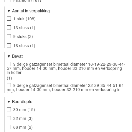
Bahco
234
Aantal in verpakking
International Tools
52
1 stuk
108
REX Premium Tools
91
13 stuks
1
Diager
41
9 stuks
2
16 stuks
1
17 stuks
1
Bevat
9 delige gatzagenset bimetaal diameter 16-19-22-29-38-44-
57 mm, houder 14-30 mm, houder 32-210 mm en verloopring
in koffer
1
9 delige gatzagenset bimetaal diameter 22-29-35-44-51-64
mm, houder 14-30 mm, houder 32-210 mm en verloopring in
koffer
1
Boordiepte
13 delige gatzagenset bimetaal diameter 19-22-29-35-38-
30 mm
15
44-51-57-64 mm, houder 14-30 mm, houder 32-210 mm,
verloopring en centreerboor HSS in koffer
32 mm
3
1
66 mm
2