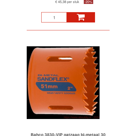
€ 45,38 per stuk
-20%
Bahco 3830-VIP gatzaag bi-metaal 30