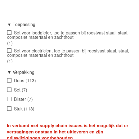
Toepassing
Set voor loodgieter, toe te passen bij roestvast staal, staal,
composiet materiaal en zachthout
1
Set voor electricien, toe te passen bij roestvast staal, staal,
composiet materiaal en zachthout
1
Set voor onderhoudsmonteur, toe te passen bij roestvast
Verpakking
staal, staal, composiet materiaal en zachthout
2
Doos
113
Set
7
Blister
7
Stuk
118
In verband met supply chain issues is het mogelijk dat er
vertragingen onstaan in het uitleveren en zijn
prijswijzigingen voorbehouden.