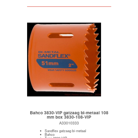
Bahco 3830-VIP gatzaag bi-metaal 108
mm box 3830-108-VIP
A33010333
Sandflex gatzaag bi-metaal
Bahco
Type 3830-VIP