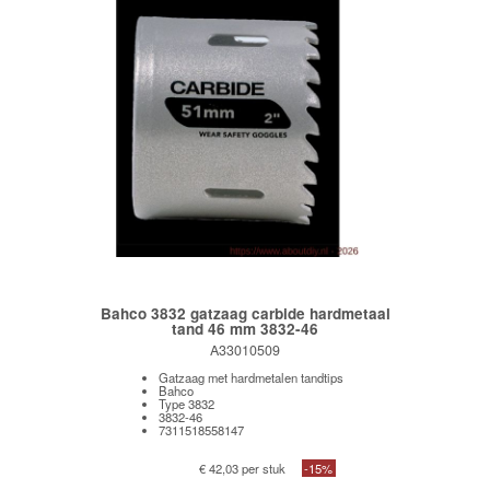
Bahco 3832 gatzaag carbide hardmetaal
tand 46 mm 3832-46
A33010509
Gatzaag met hardmetalen tandtips
Bahco
Type 3832
3832-46
7311518558147
€ 42,03 per stuk
-15%