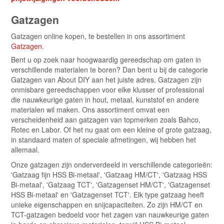
Gatzagen
Gatzagen online kopen, te bestellen in ons assortiment
Gatzagen
.
Bent u op zoek naar hoogwaardig gereedschap om gaten in
verschillende materialen te boren? Dan bent u bij de categorie
Gatzagen van About DIY aan het juiste adres. Gatzagen zijn
onmisbare gereedschappen voor elke klusser of professional
die nauwkeurige gaten in hout, metaal, kunststof en andere
materialen wil maken. Ons assortiment omvat een
verscheidenheid aan gatzagen van topmerken zoals Bahco,
Rotec en Labor. Of het nu gaat om een kleine of grote gatzaag,
in standaard maten of speciale afmetingen, wij hebben het
allemaal.
Onze gatzagen zijn onderverdeeld in verschillende categorieën:
'Gatzaag fijn HSS Bi-metaal', 'Gatzaag HM/CT', 'Gatzaag HSS
Bi-metaal', 'Gatzaag TCT', 'Gatzagenset HM/CT', 'Gatzagenset
HSS Bi-metaal' en 'Gatzagenset TCT'. Elk type gatzaag heeft
unieke eigenschappen en snijcapaciteiten. Zo zijn HM/CT en
TCT-gatzagen bedoeld voor het zagen van nauwkeurige gaten