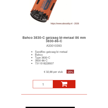
Bahco 3830-C gatzaag bi-metaal 86 mm
3830-86-C
A33010393
Sandflex gatzaag bi-metaal
Bahco
Type 3830-C
3830-86-C
7311518228507
€ 32,88 per stuk
-20%