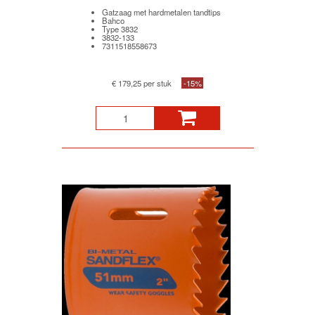
Gatzaag met hardmetalen tandtips
Bahco
Type 3832
3832-133
7311518558673
€ 179,25 per stuk
-15%