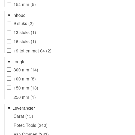
154 mm
5
Inhoud
9 stuks
2
13 stuks
1
16 stuks
1
19 tot en met 64
2
19 tot en met 68
1
Lengte
16 tot en met 76 inclusief 64
1
300 mm
14
16 tot en met 76 inclusief 68
1
100 mm
8
22 tot en met 65
1
150 mm
13
16 tot en met 76
1
250 mm
1
90 mm
2
Leverancier
Carat
15
Rotec Tools
240
Van Ommen
233