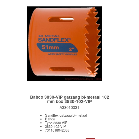
Bahco 3830-VIP gatzaag bi-metaal 102
mm box 3830-102-VIP
A33010331
Sandflex gatzaag bi-metaal
Bahco
Type 3830-VIP
3830-102-VIP
7311518042035