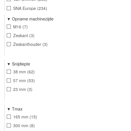
SNA Europe
234
Labor Internationaal
113
Opname machinezijde
ASF Fischer
132
M16
7
Zeskant
3
Zeskanthouder
3
Snijdiepte
38 mm
62
57 mm
53
23 mm
3
Tmax
165 mm
15
300 mm
8