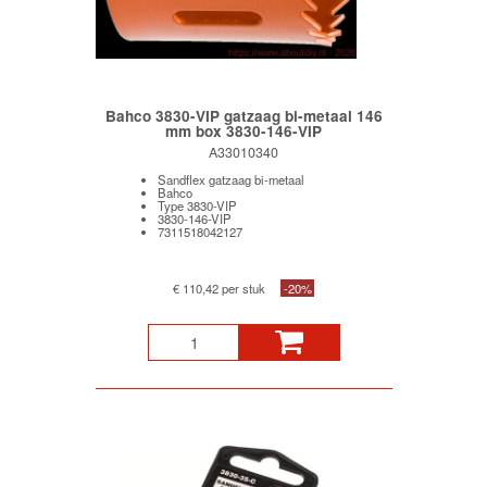
Bahco 3830-VIP gatzaag bi-metaal 146
mm box 3830-146-VIP
A33010340
Sandflex gatzaag bi-metaal
Bahco
Type 3830-VIP
3830-146-VIP
7311518042127
€ 110,42 per stuk
-20%