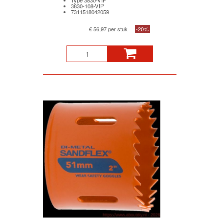
3830-108-VIP
7311518042059
€ 56,97 per stuk
-20%