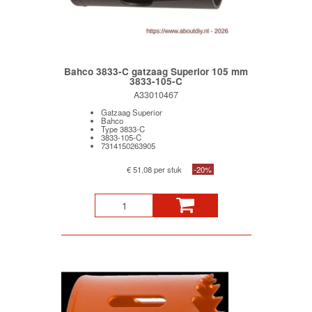
Bahco 3833-C gatzaag Superior 105 mm
3833-105-C
A33010467
Gatzaag Superior
Bahco
Type 3833-C
3833-105-C
7314150263905
€ 51,08 per stuk
-20%