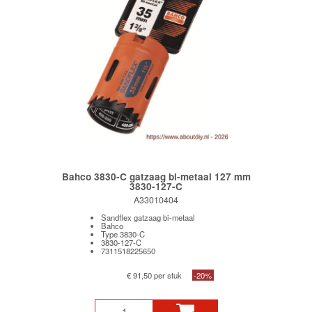
Bahco 3830-C gatzaag bi-metaal 127 mm
3830-127-C
A33010404
Sandflex gatzaag bi-metaal
Bahco
Type 3830-C
3830-127-C
7311518225650
€ 91,50 per stuk
-20%