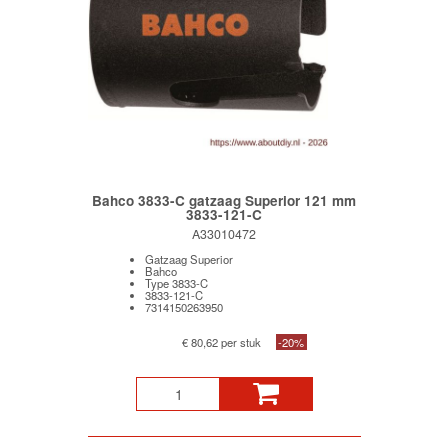
Bahco 3833-C gatzaag Superior 121 mm
3833-121-C
A33010472
Gatzaag Superior
Bahco
Type 3833-C
3833-121-C
7314150263950
€ 80,62 per stuk
-20%