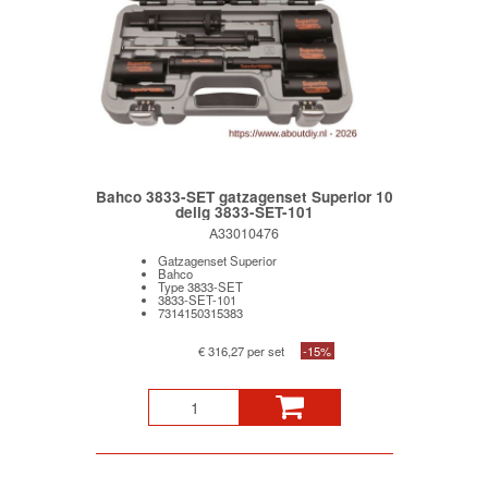
Bahco 3833-SET gatzagenset Superior 10
delig 3833-SET-101
A33010476
Gatzagenset Superior
Bahco
Type 3833-SET
3833-SET-101
7314150315383
€ 316,27 per set
-15%