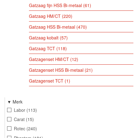
Gatzaag fijn HSS Bi-metaal
61
Gatzaag HM/CT
220
Gatzaag HSS Bi-metaal
470
Gatzaag kobalt
57
Gatzaag TCT
118
Gatzagenset HM/CT
12
Gatzagenset HSS Bi-metaal
21
Gatzagenset TCT
1
Merk
Labor
113
Carat
15
Rotec
240
Phantom
181