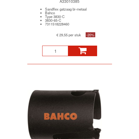
A33010385
Sandflex gatzaag bi-metaal
Bahco
Type 3830-C
3830-65-C
7311518228460
€ 29,55 per stuk
-20%