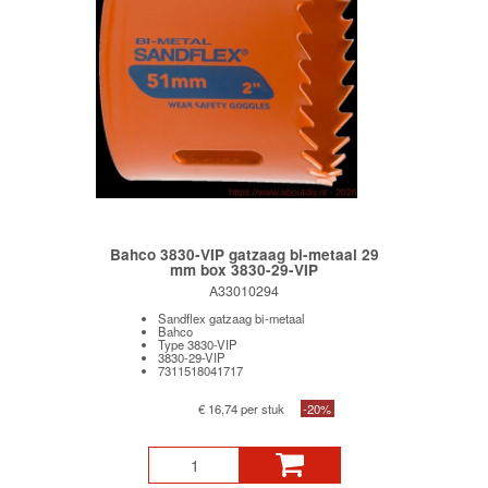
Bahco 3830-VIP gatzaag bi-metaal 29
mm box 3830-29-VIP
A33010294
Sandflex gatzaag bi-metaal
Bahco
Type 3830-VIP
3830-29-VIP
7311518041717
€ 16,74 per stuk
-20%