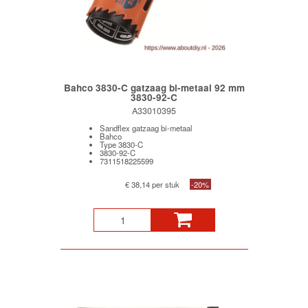
Bahco 3830-C gatzaag bi-metaal 92 mm
3830-92-C
A33010395
Sandflex gatzaag bi-metaal
Bahco
Type 3830-C
3830-92-C
7311518225599
€ 38,14 per stuk
-20%