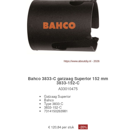
Bahco 3833-C gatzaag Superior 152 mm
3833-152-C
A33010475
Gatzaag Superior
Bahco
Type 3833-C
3833-152-C
7314150263981
€ 120,84 per stuk
-20%