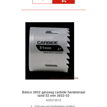
Bahco 3832 gatzaag carbide hardmetaal
tand 52 mm 3832-52
A33010512
Gatzaag met hardmetalen tandtips