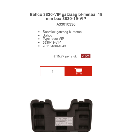
Bahco 3830-VIP gatzaag bi-metaal 19
mm box 3830-19-VIP
A33010330
Sandflex gatzaag bi-metaal
Bahco
Type 3830-VIP
3830-19-VIP
7311518041649
€ 15,77 per stuk
-15%