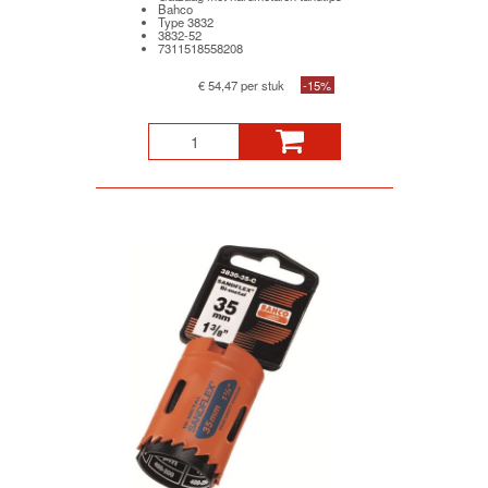
Bahco
Type 3832
3832-52
7311518558208
€ 54,47 per stuk
-15%