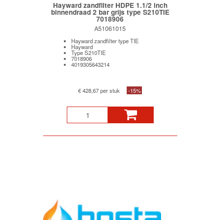
Hayward zandfilter HDPE 1.1/2 inch
binnendraad 2 bar grijs type S210TIE
7018906
A51061015
Hayward zandfilter type TIE
Hayward
Type S210TIE
7018906
4019305643214
€ 428,67 per stuk
-15%