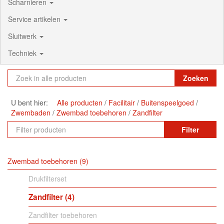
Scharnieren
Service artikelen
Sluitwerk
Techniek
Zoeken
U bent hier:
Alle producten
Facilitair
Buitenspeelgoed
Zwembaden
Zwembad toebehoren
Zandfilter
Filter
Zwembad toebehoren
9
Drukfilterset
Zandfilter
4
Zandfilter toebehoren