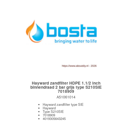
Hayward zandfilter HDPE 1.1/2 inch
binnendraad 2 bar grijs type S210SIE
7018909
A51061014
Hayward zandfilter type SIE
Hayward
Type S210SIE
7018909
4019305643245